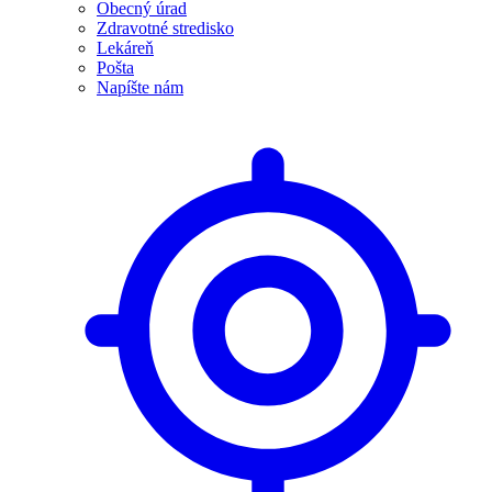
Obecný úrad
Zdravotné stredisko
Lekáreň
Pošta
Napíšte nám