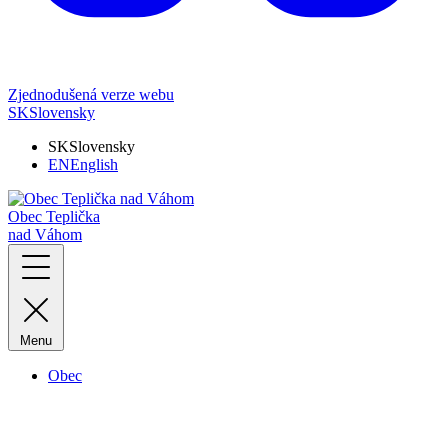
Zjednodušená verze webu
SK
Slovensky
SK
Slovensky
EN
English
Obec Teplička
nad Váhom
Menu
Obec