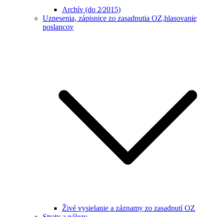
Archív (do 2⁄2015)
Uznesenia, zápisnice zo zasadnutia OZ,hlasovanie
poslancov
Živé vysielanie a záznamy zo zasadnutí OZ
Straty a nálezy