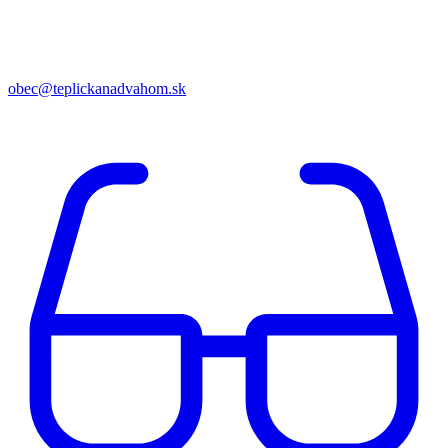
obec@teplickanadvahom.sk