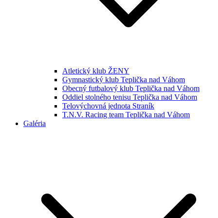
Atletický klub ŽENY
Gymnastický klub Teplička nad Váhom
Obecný futbalový klub Teplička nad Váhom
Oddiel stolného tenisu Teplička nad Váhom
Telovýchovná jednota Straník
T.N.V. Racing team Teplička nad Váhom
Galéria