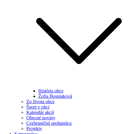
História obce
Žofia Bosniaková
Zo života obce
Šport v obci
Kalendár akcií
Obecné noviny
Cezhraničná spolupráca
Projekty
Samospráva