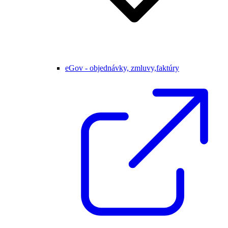
eGov - objednávky, zmluvy,faktúry