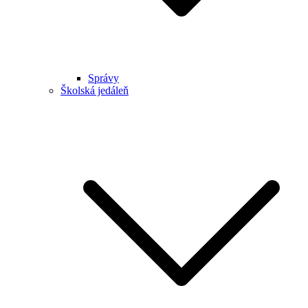
Správy
Školská jedáleň