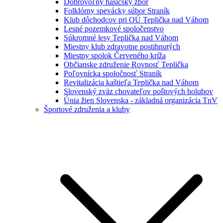
Dobrovoľný hasičský zbor
Folklórny spevácky súbor Straník
Klub dôchodcov pri OÚ Teplička nad Váhom
Lesné pozemkové spoločenstvo
Súkromné lesy Teplička nad Váhom
Miestny klub zdravotne postihnutých
Miestny spolok Červeného kríža
Občianske združenie Rovnosť Teplička
Poľovnícka spoločnosť Straník
Revitalizácia kaštieľa Teplička nad Váhom
Slovenský zväz chovateľov poštových holubov
Únia žien Slovenska - základná organizácia TnV
Športové združenia a kluby