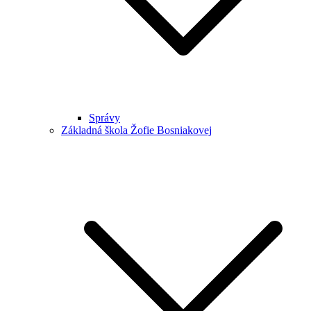
Správy
Základná škola Žofie Bosniakovej