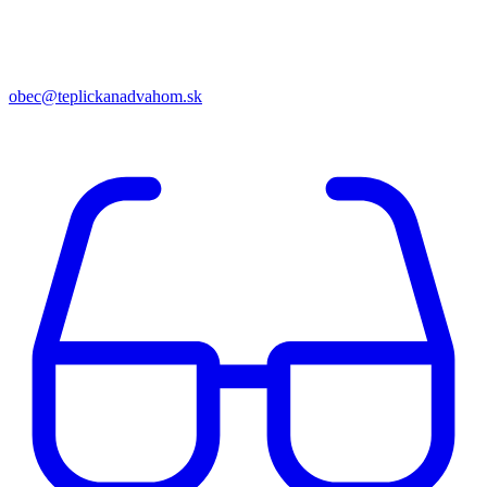
obec@teplickanadvahom.sk