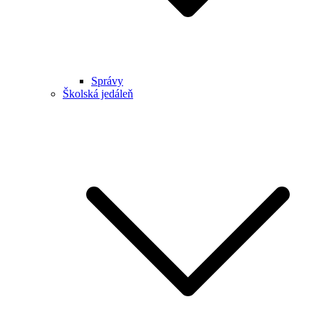
Správy
Školská jedáleň