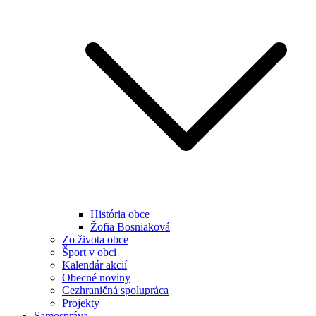
História obce
Žofia Bosniaková
Zo života obce
Šport v obci
Kalendár akcií
Obecné noviny
Cezhraničná spolupráca
Projekty
Samospráva