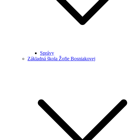
Správy
Základná škola Žofie Bosniakovej