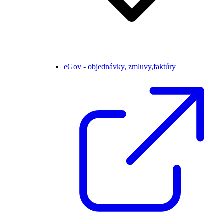
eGov - objednávky, zmluvy,faktúry