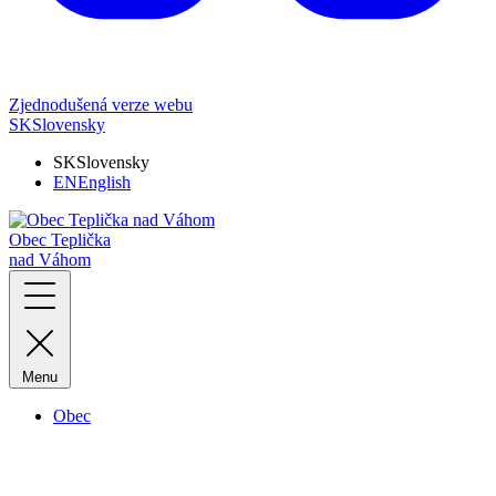
Zjednodušená verze webu
SK
Slovensky
SK
Slovensky
EN
English
Obec Teplička
nad Váhom
Menu
Obec