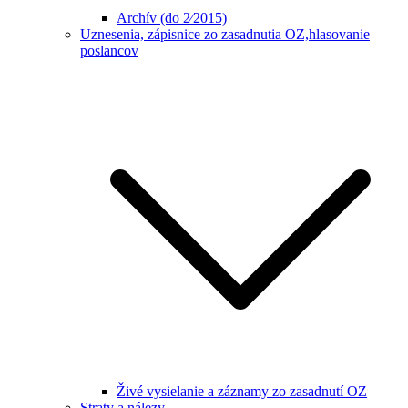
Archív (do 2⁄2015)
Uznesenia, zápisnice zo zasadnutia OZ,hlasovanie
poslancov
Živé vysielanie a záznamy zo zasadnutí OZ
Straty a nálezy