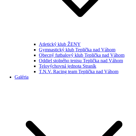
Atletický klub ŽENY
Gymnastický klub Teplička nad Váhom
Obecný futbalový klub Teplička nad Váhom
Oddiel stolného tenisu Teplička nad Váhom
Telovýchovná jednota Straník
T.N.V. Racing team Teplička nad Váhom
Galéria