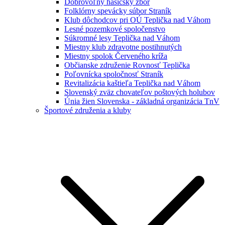
Dobrovoľný hasičský zbor
Folklórny spevácky súbor Straník
Klub dôchodcov pri OÚ Teplička nad Váhom
Lesné pozemkové spoločenstvo
Súkromné lesy Teplička nad Váhom
Miestny klub zdravotne postihnutých
Miestny spolok Červeného kríža
Občianske združenie Rovnosť Teplička
Poľovnícka spoločnosť Straník
Revitalizácia kaštieľa Teplička nad Váhom
Slovenský zväz chovateľov poštových holubov
Únia žien Slovenska - základná organizácia TnV
Športové združenia a kluby