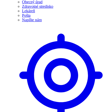
Obecný úrad
Zdravotné stredisko
Lekáreň
Pošta
Napíšte nám