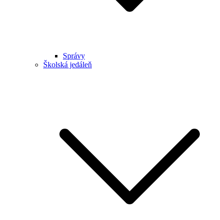
Správy
Školská jedáleň