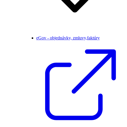
eGov - objednávky, zmluvy,faktúry