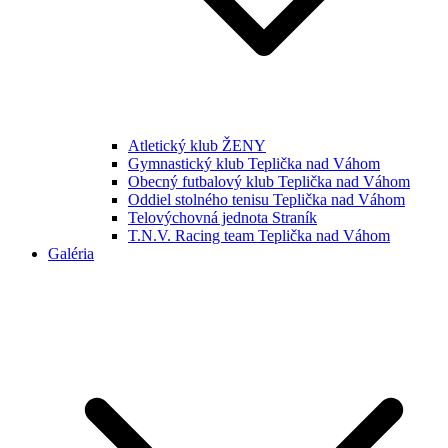
Atletický klub ŽENY
Gymnastický klub Teplička nad Váhom
Obecný futbalový klub Teplička nad Váhom
Oddiel stolného tenisu Teplička nad Váhom
Telovýchovná jednota Straník
T.N.V. Racing team Teplička nad Váhom
Galéria