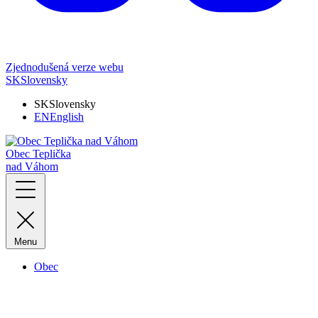
Zjednodušená verze webu
SK
Slovensky
SK
Slovensky
EN
English
Obec Teplička
nad Váhom
Menu
Obec