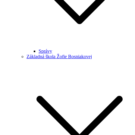
Správy
Základná škola Žofie Bosniakovej