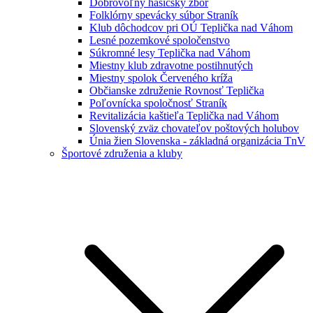
Dobrovoľný hasičský zbor
Folklórny spevácky súbor Straník
Klub dôchodcov pri OÚ Teplička nad Váhom
Lesné pozemkové spoločenstvo
Súkromné lesy Teplička nad Váhom
Miestny klub zdravotne postihnutých
Miestny spolok Červeného kríža
Občianske združenie Rovnosť Teplička
Poľovnícka spoločnosť Straník
Revitalizácia kaštieľa Teplička nad Váhom
Slovenský zväz chovateľov poštových holubov
Únia žien Slovenska - základná organizácia TnV
Športové združenia a kluby