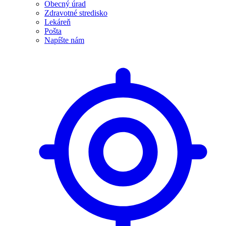
Obecný úrad
Zdravotné stredisko
Lekáreň
Pošta
Napíšte nám