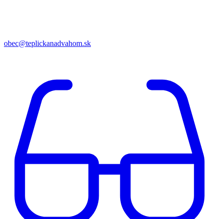
obec@teplickanadvahom.sk