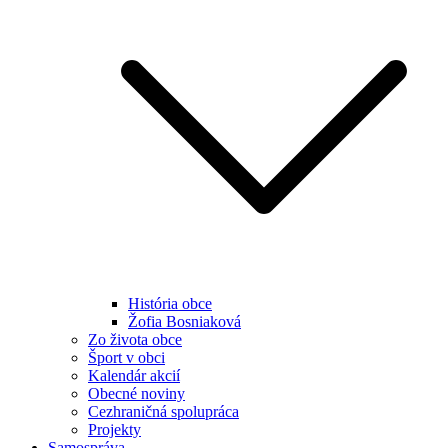
História obce
Žofia Bosniaková
Zo života obce
Šport v obci
Kalendár akcií
Obecné noviny
Cezhraničná spolupráca
Projekty
Samospráva