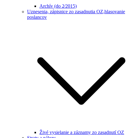
Archív (do 2⁄2015)
Uznesenia, zápisnice zo zasadnutia OZ,hlasovanie
poslancov
Živé vysielanie a záznamy zo zasadnutí OZ
Straty a nálezy