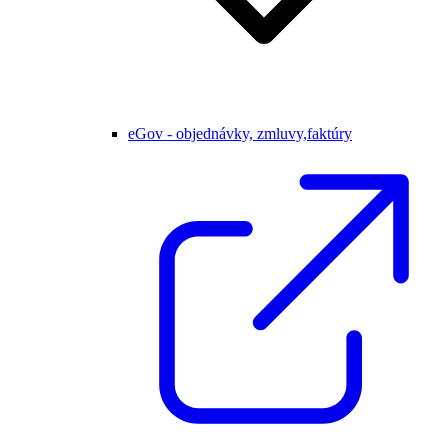
eGov - objednávky, zmluvy,faktúry