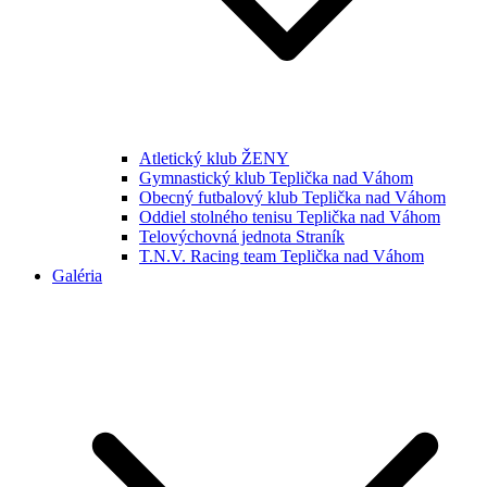
Atletický klub ŽENY
Gymnastický klub Teplička nad Váhom
Obecný futbalový klub Teplička nad Váhom
Oddiel stolného tenisu Teplička nad Váhom
Telovýchovná jednota Straník
T.N.V. Racing team Teplička nad Váhom
Galéria