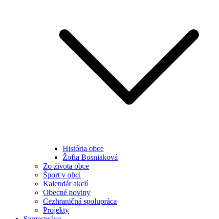
História obce
Žofia Bosniaková
Zo života obce
Šport v obci
Kalendár akcií
Obecné noviny
Cezhraničná spolupráca
Projekty
Samospráva