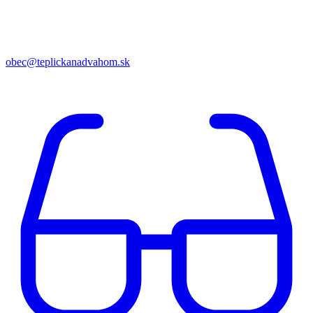
obec@teplickanadvahom.sk