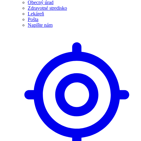
Obecný úrad
Zdravotné stredisko
Lekáreň
Pošta
Napíšte nám