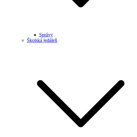
Správy
Školská jedáleň