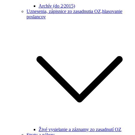
Archív (do 2⁄2015)
Uznesenia, zápisnice zo zasadnutia OZ,hlasovanie
poslancov
Živé vysielanie a záznamy zo zasadnutí OZ
Straty a nálezy