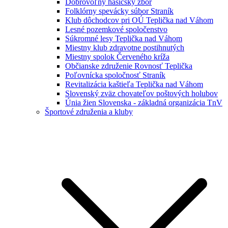
Dobrovoľný hasičský zbor
Folklórny spevácky súbor Straník
Klub dôchodcov pri OÚ Teplička nad Váhom
Lesné pozemkové spoločenstvo
Súkromné lesy Teplička nad Váhom
Miestny klub zdravotne postihnutých
Miestny spolok Červeného kríža
Občianske združenie Rovnosť Teplička
Poľovnícka spoločnosť Straník
Revitalizácia kaštieľa Teplička nad Váhom
Slovenský zväz chovateľov poštových holubov
Únia žien Slovenska - základná organizácia TnV
Športové združenia a kluby