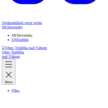
Zjednodušená verze webu
SK
Slovensky
SK
Slovensky
EN
English
Obec Teplička
nad Váhom
Menu
Obec