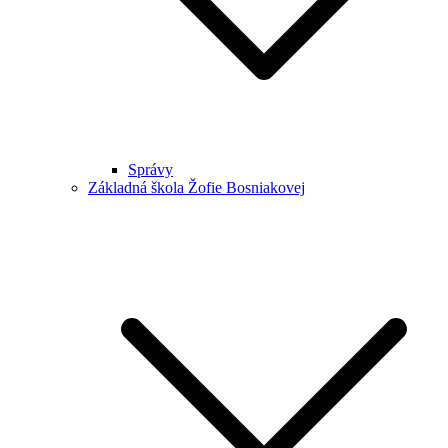
Správy
Základná škola Žofie Bosniakovej