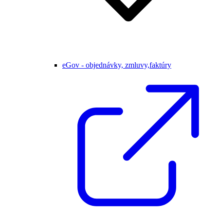
eGov - objednávky, zmluvy,faktúry