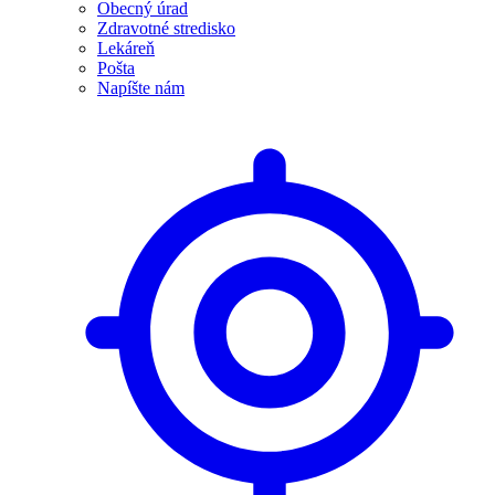
Obecný úrad
Zdravotné stredisko
Lekáreň
Pošta
Napíšte nám