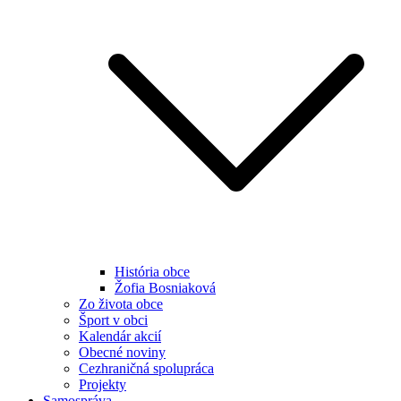
História obce
Žofia Bosniaková
Zo života obce
Šport v obci
Kalendár akcií
Obecné noviny
Cezhraničná spolupráca
Projekty
Samospráva