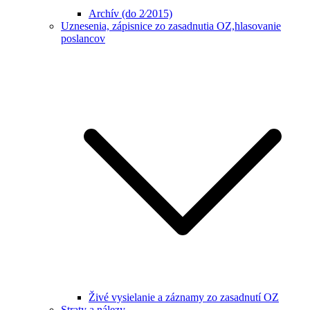
Archív (do 2⁄2015)
Uznesenia, zápisnice zo zasadnutia OZ,hlasovanie
poslancov
Živé vysielanie a záznamy zo zasadnutí OZ
Straty a nálezy