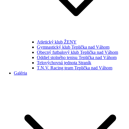
Atletický klub ŽENY
Gymnastický klub Teplička nad Váhom
Obecný futbalový klub Teplička nad Váhom
Oddiel stolného tenisu Teplička nad Váhom
Telovýchovná jednota Straník
T.N.V. Racing team Teplička nad Váhom
Galéria