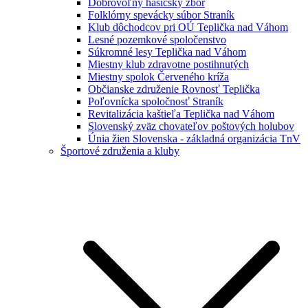
Dobrovoľný hasičský zbor
Folklórny spevácky súbor Straník
Klub dôchodcov pri OÚ Teplička nad Váhom
Lesné pozemkové spoločenstvo
Súkromné lesy Teplička nad Váhom
Miestny klub zdravotne postihnutých
Miestny spolok Červeného kríža
Občianske združenie Rovnosť Teplička
Poľovnícka spoločnosť Straník
Revitalizácia kaštieľa Teplička nad Váhom
Slovenský zväz chovateľov poštových holubov
Únia žien Slovenska - základná organizácia TnV
Športové združenia a kluby