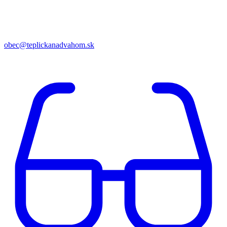
obec@teplickanadvahom.sk