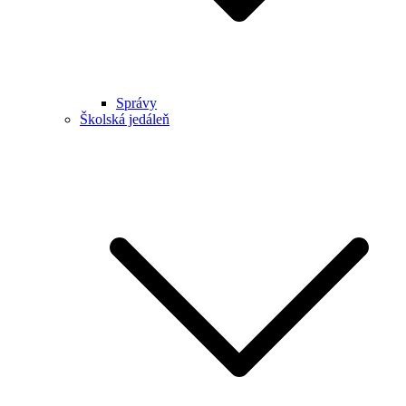
Správy
Školská jedáleň