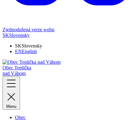
Zjednodušená verze webu
SK
Slovensky
SK
Slovensky
EN
English
Obec Teplička
nad Váhom
Menu
Obec