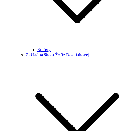
Správy
Základná škola Žofie Bosniakovej