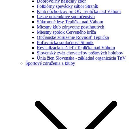
Dobrovoľný hasičský zbor
Folklórny spevácky súbor Straník
Klub dôchodcov pri OÚ Teplička nad Váhom
Lesné pozemkové spoločenstvo
Súkromné lesy Teplička nad Váhom
Miestny klub zdravotne postihnutých
Miestny spolok Červeného kríža
Občianske združenie Rovnosť Teplička
Poľovnícka spoločnosť Straník
Revitalizácia kaštieľa Teplička nad Váhom
Slovenský zväz chovateľov poštových holubov
Únia žien Slovenska - základná organizácia TnV
Športové združenia a kluby