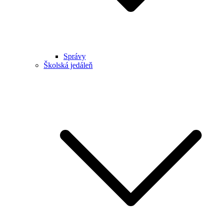
Správy
Školská jedáleň