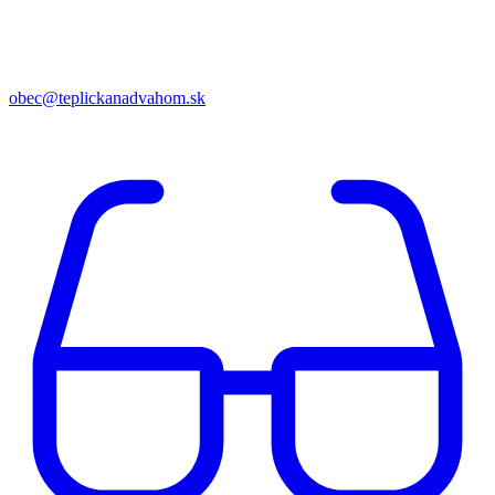
obec@teplickanadvahom.sk