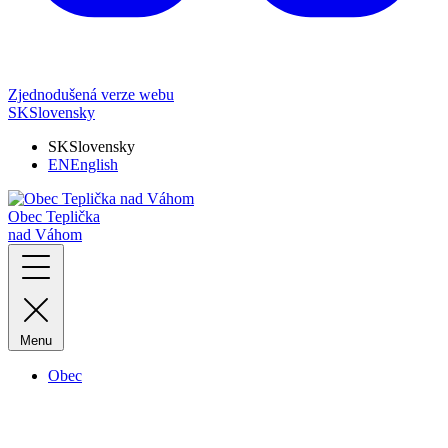
Zjednodušená verze webu
SK
Slovensky
SK
Slovensky
EN
English
Obec Teplička
nad Váhom
Menu
Obec