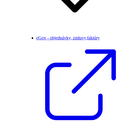
eGov - objednávky, zmluvy,faktúry