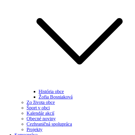
História obce
Žofia Bosniaková
Zo života obce
Šport v obci
Kalendár akcií
Obecné noviny
Cezhraničná spolupráca
Projekty
Samospráva