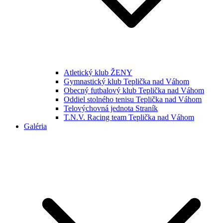
Atletický klub ŽENY
Gymnastický klub Teplička nad Váhom
Obecný futbalový klub Teplička nad Váhom
Oddiel stolného tenisu Teplička nad Váhom
Telovýchovná jednota Straník
T.N.V. Racing team Teplička nad Váhom
Galéria