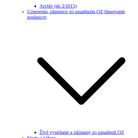
Archív (do 2⁄2015)
Uznesenia, zápisnice zo zasadnutia OZ,hlasovanie
poslancov
Živé vysielanie a záznamy zo zasadnutí OZ
Straty a nálezy