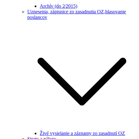
Archív (do 2⁄2015)
Uznesenia, zápisnice zo zasadnutia OZ,hlasovanie
poslancov
Živé vysielanie a záznamy zo zasadnutí OZ
Straty a nálezy