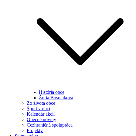
História obce
Žofia Bosniaková
Zo života obce
Šport v obci
Kalendár akcií
Obecné noviny
Cezhraničná spolupráca
Projekty
Samospráva