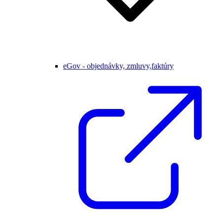
eGov - objednávky, zmluvy,faktúry