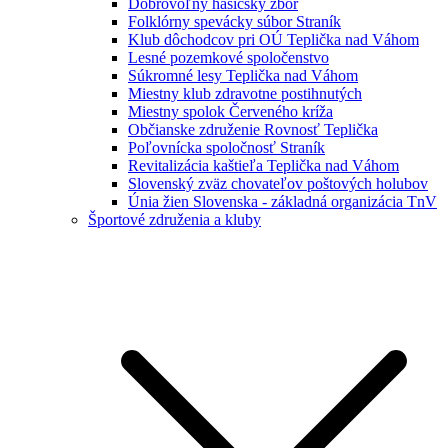
Dobrovoľný hasičský zbor
Folklórny spevácky súbor Straník
Klub dôchodcov pri OÚ Teplička nad Váhom
Lesné pozemkové spoločenstvo
Súkromné lesy Teplička nad Váhom
Miestny klub zdravotne postihnutých
Miestny spolok Červeného kríža
Občianske združenie Rovnosť Teplička
Poľovnícka spoločnosť Straník
Revitalizácia kaštieľa Teplička nad Váhom
Slovenský zväz chovateľov poštových holubov
Únia žien Slovenska - základná organizácia TnV
Športové združenia a kluby