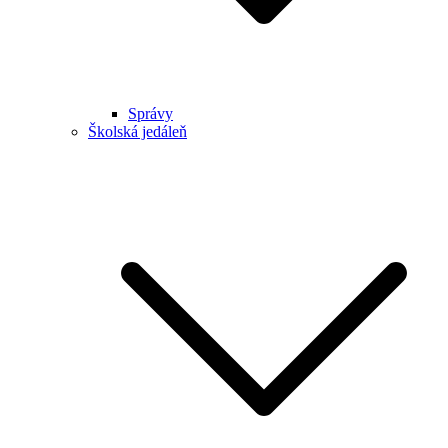
Správy
Školská jedáleň