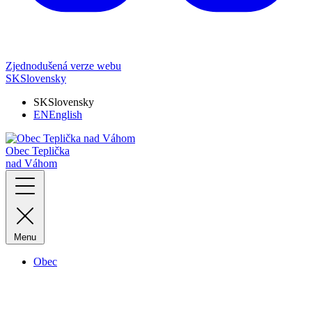
Zjednodušená verze webu
SK
Slovensky
SK
Slovensky
EN
English
Obec Teplička
nad Váhom
Menu
Obec