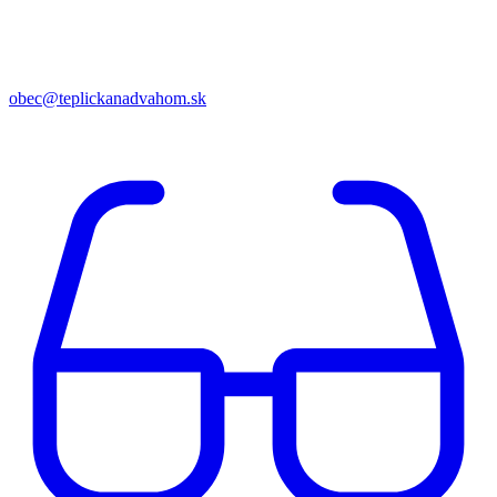
obec@teplickanadvahom.sk