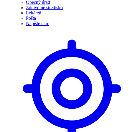
Obecný úrad
Zdravotné stredisko
Lekáreň
Pošta
Napíšte nám