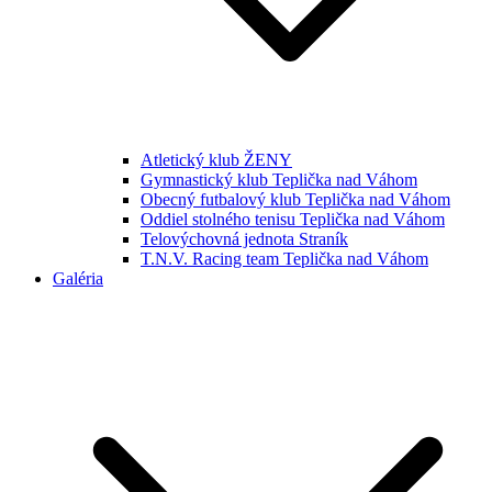
Atletický klub ŽENY
Gymnastický klub Teplička nad Váhom
Obecný futbalový klub Teplička nad Váhom
Oddiel stolného tenisu Teplička nad Váhom
Telovýchovná jednota Straník
T.N.V. Racing team Teplička nad Váhom
Galéria