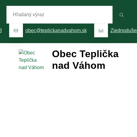
Hľadaný výraz
8
obec@teplickanadvahom.sk
Zjednoduše
Obec Teplička
nad Váhom