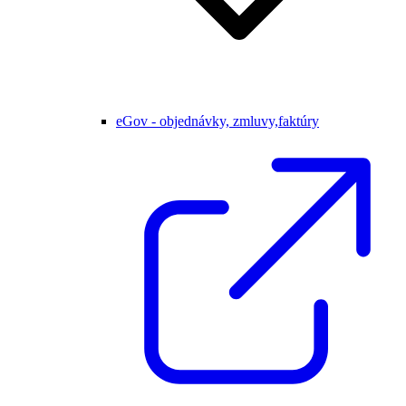
eGov - objednávky, zmluvy,faktúry