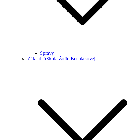
Správy
Základná škola Žofie Bosniakovej