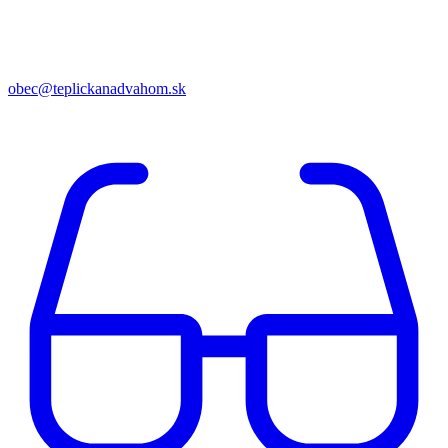
obec@teplickanadvahom.sk