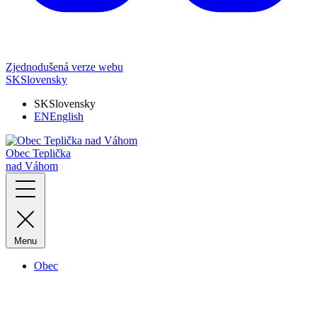
Zjednodušená verze webu
SK
Slovensky
SK
Slovensky
EN
English
Obec Teplička
nad Váhom
Menu
Obec