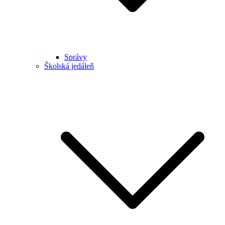
Správy
Školská jedáleň