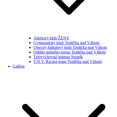
Atletický klub ŽENY
Gymnastický klub Teplička nad Váhom
Obecný futbalový klub Teplička nad Váhom
Oddiel stolného tenisu Teplička nad Váhom
Telovýchovná jednota Straník
T.N.V. Racing team Teplička nad Váhom
Galéria