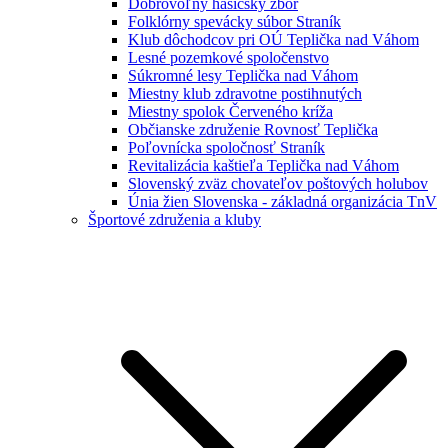
Dobrovoľný hasičský zbor
Folklórny spevácky súbor Straník
Klub dôchodcov pri OÚ Teplička nad Váhom
Lesné pozemkové spoločenstvo
Súkromné lesy Teplička nad Váhom
Miestny klub zdravotne postihnutých
Miestny spolok Červeného kríža
Občianske združenie Rovnosť Teplička
Poľovnícka spoločnosť Straník
Revitalizácia kaštieľa Teplička nad Váhom
Slovenský zväz chovateľov poštových holubov
Únia žien Slovenska - základná organizácia TnV
Športové združenia a kluby