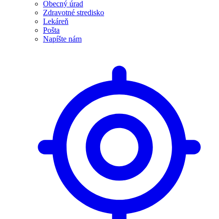
Obecný úrad
Zdravotné stredisko
Lekáreň
Pošta
Napíšte nám