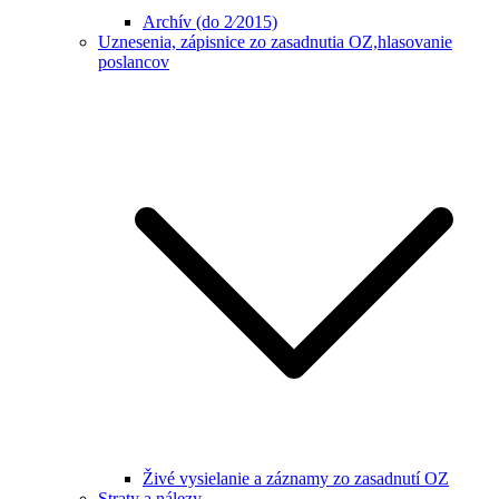
Archív (do 2⁄2015)
Uznesenia, zápisnice zo zasadnutia OZ,hlasovanie
poslancov
Živé vysielanie a záznamy zo zasadnutí OZ
Straty a nálezy