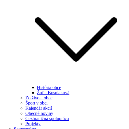
História obce
Žofia Bosniaková
Zo života obce
Šport v obci
Kalendár akcií
Obecné noviny
Cezhraničná spolupráca
Projekty
Samospráva