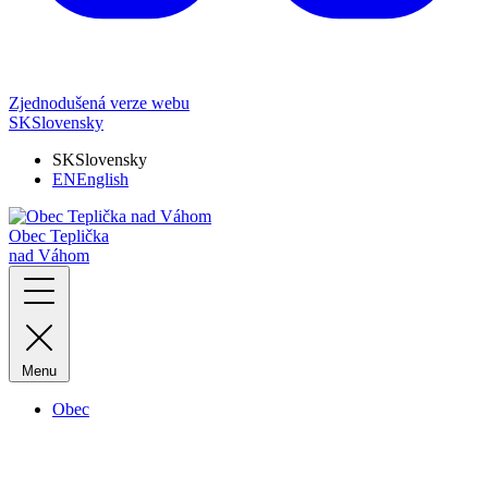
Zjednodušená verze webu
SK
Slovensky
SK
Slovensky
EN
English
Obec Teplička
nad Váhom
Menu
Obec