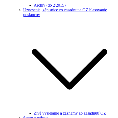
Archív (do 2⁄2015)
Uznesenia, zápisnice zo zasadnutia OZ,hlasovanie
poslancov
Živé vysielanie a záznamy zo zasadnutí OZ
Straty a nálezy