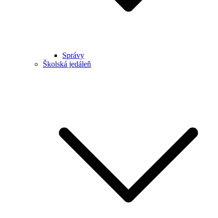
Správy
Školská jedáleň