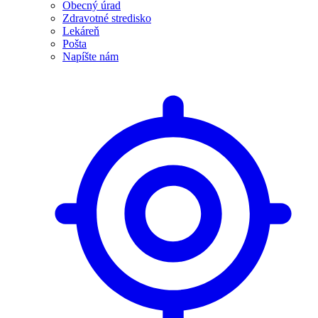
Obecný úrad
Zdravotné stredisko
Lekáreň
Pošta
Napíšte nám