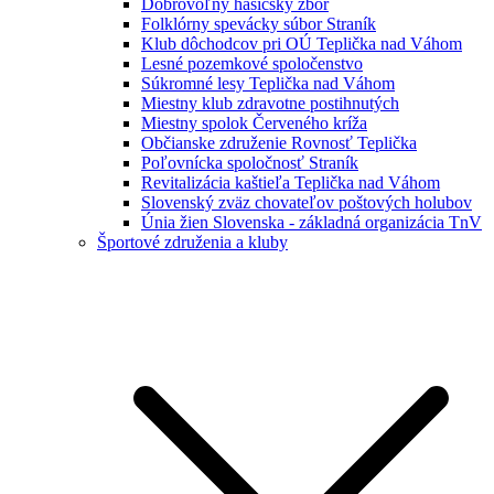
Dobrovoľný hasičský zbor
Folklórny spevácky súbor Straník
Klub dôchodcov pri OÚ Teplička nad Váhom
Lesné pozemkové spoločenstvo
Súkromné lesy Teplička nad Váhom
Miestny klub zdravotne postihnutých
Miestny spolok Červeného kríža
Občianske združenie Rovnosť Teplička
Poľovnícka spoločnosť Straník
Revitalizácia kaštieľa Teplička nad Váhom
Slovenský zväz chovateľov poštových holubov
Únia žien Slovenska - základná organizácia TnV
Športové združenia a kluby