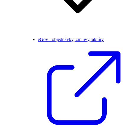
eGov - objednávky, zmluvy,faktúry