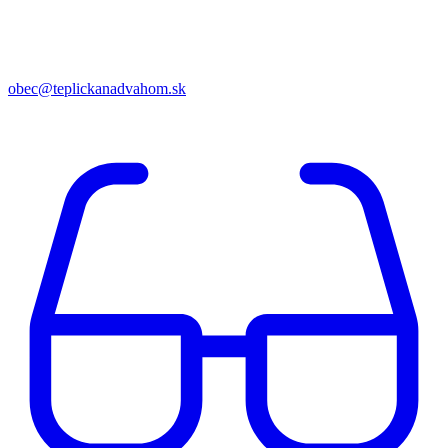
obec@teplickanadvahom.sk