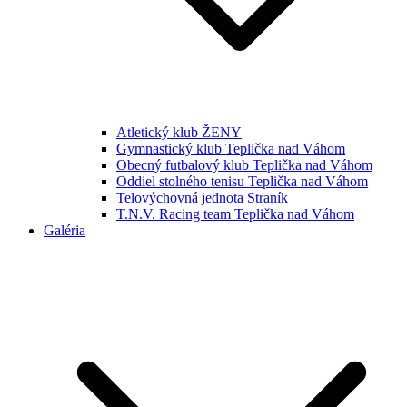
Atletický klub ŽENY
Gymnastický klub Teplička nad Váhom
Obecný futbalový klub Teplička nad Váhom
Oddiel stolného tenisu Teplička nad Váhom
Telovýchovná jednota Straník
T.N.V. Racing team Teplička nad Váhom
Galéria