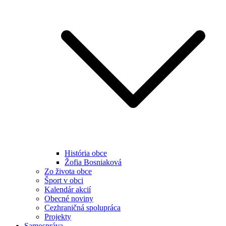
História obce
Žofia Bosniaková
Zo života obce
Šport v obci
Kalendár akcií
Obecné noviny
Cezhraničná spolupráca
Projekty
Samospráva