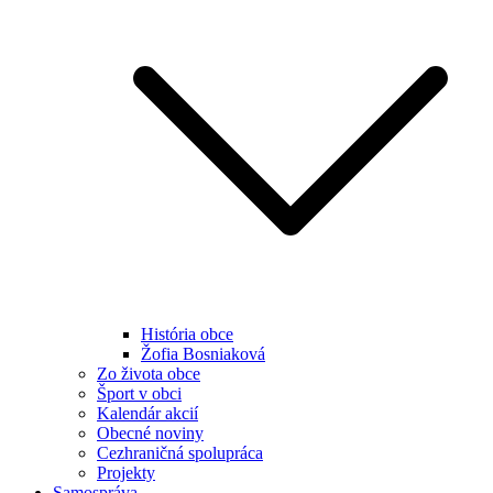
História obce
Žofia Bosniaková
Zo života obce
Šport v obci
Kalendár akcií
Obecné noviny
Cezhraničná spolupráca
Projekty
Samospráva