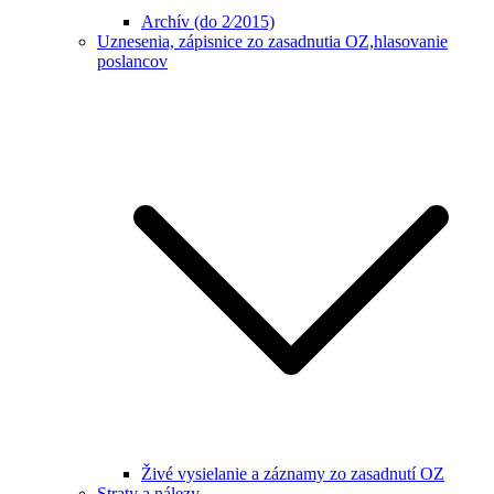
Archív (do 2⁄2015)
Uznesenia, zápisnice zo zasadnutia OZ,hlasovanie
poslancov
Živé vysielanie a záznamy zo zasadnutí OZ
Straty a nálezy