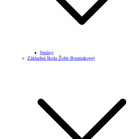
Správy
Základná škola Žofie Bosniakovej