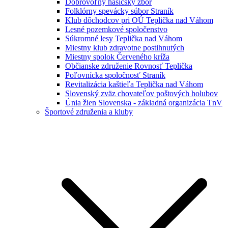
Dobrovoľný hasičský zbor
Folklórny spevácky súbor Straník
Klub dôchodcov pri OÚ Teplička nad Váhom
Lesné pozemkové spoločenstvo
Súkromné lesy Teplička nad Váhom
Miestny klub zdravotne postihnutých
Miestny spolok Červeného kríža
Občianske združenie Rovnosť Teplička
Poľovnícka spoločnosť Straník
Revitalizácia kaštieľa Teplička nad Váhom
Slovenský zväz chovateľov poštových holubov
Únia žien Slovenska - základná organizácia TnV
Športové združenia a kluby