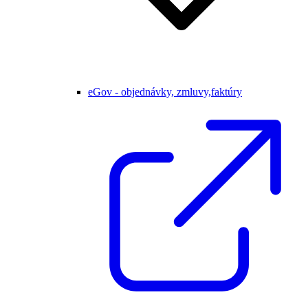
eGov - objednávky, zmluvy,faktúry