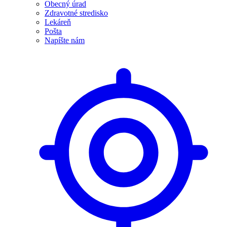
Obecný úrad
Zdravotné stredisko
Lekáreň
Pošta
Napíšte nám