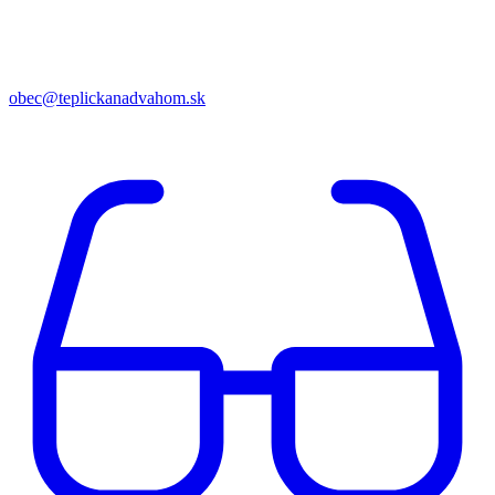
obec@teplickanadvahom.sk