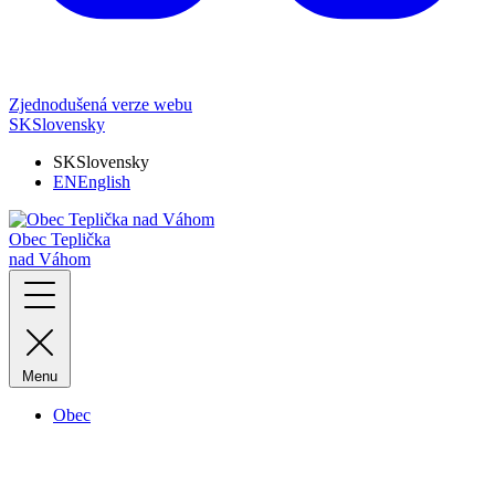
Zjednodušená verze webu
SK
Slovensky
SK
Slovensky
EN
English
Obec Teplička
nad Váhom
Menu
Obec