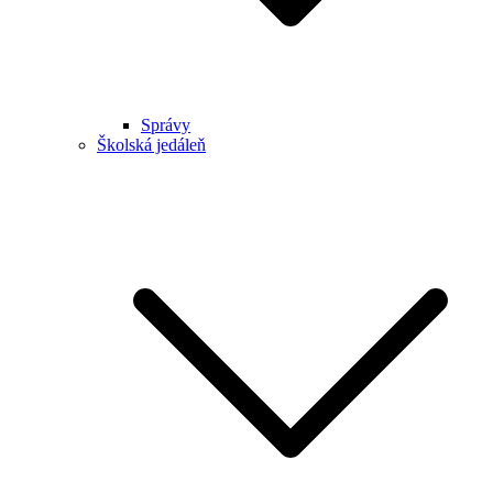
Správy
Školská jedáleň