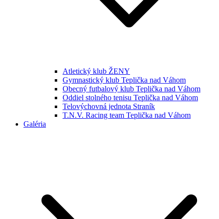
Atletický klub ŽENY
Gymnastický klub Teplička nad Váhom
Obecný futbalový klub Teplička nad Váhom
Oddiel stolného tenisu Teplička nad Váhom
Telovýchovná jednota Straník
T.N.V. Racing team Teplička nad Váhom
Galéria