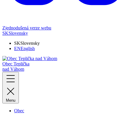
Zjednodušená verze webu
SK
Slovensky
SK
Slovensky
EN
English
Obec Teplička
nad Váhom
Menu
Obec