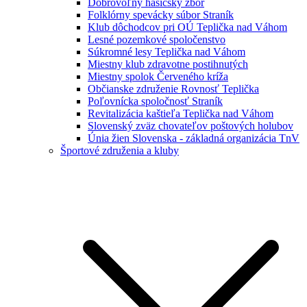
Dobrovoľný hasičský zbor
Folklórny spevácky súbor Straník
Klub dôchodcov pri OÚ Teplička nad Váhom
Lesné pozemkové spoločenstvo
Súkromné lesy Teplička nad Váhom
Miestny klub zdravotne postihnutých
Miestny spolok Červeného kríža
Občianske združenie Rovnosť Teplička
Poľovnícka spoločnosť Straník
Revitalizácia kaštieľa Teplička nad Váhom
Slovenský zväz chovateľov poštových holubov
Únia žien Slovenska - základná organizácia TnV
Športové združenia a kluby