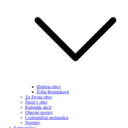
História obce
Žofia Bosniaková
Zo života obce
Šport v obci
Kalendár akcií
Obecné noviny
Cezhraničná spolupráca
Projekty
Samospráva