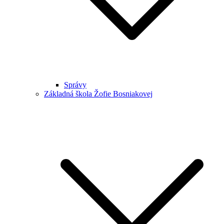
Správy
Základná škola Žofie Bosniakovej