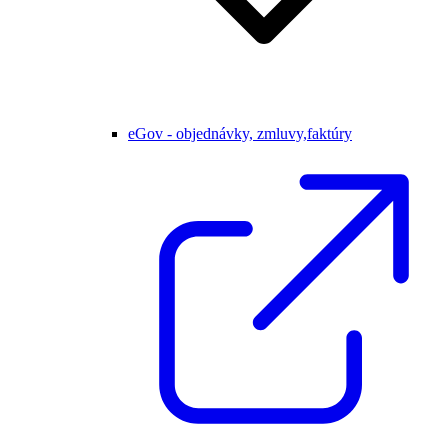
eGov - objednávky, zmluvy,faktúry