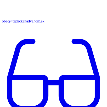
obec@teplickanadvahom.sk