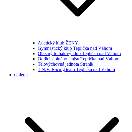
Atletický klub ŽENY
Gymnastický klub Teplička nad Váhom
Obecný futbalový klub Teplička nad Váhom
Oddiel stolného tenisu Teplička nad Váhom
Telovýchovná jednota Straník
T.N.V. Racing team Teplička nad Váhom
Galéria