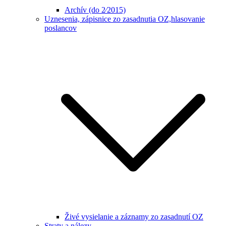
Archív (do 2⁄2015)
Uznesenia, zápisnice zo zasadnutia OZ,hlasovanie
poslancov
Živé vysielanie a záznamy zo zasadnutí OZ
Straty a nálezy