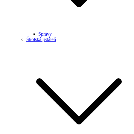
Správy
Školská jedáleň