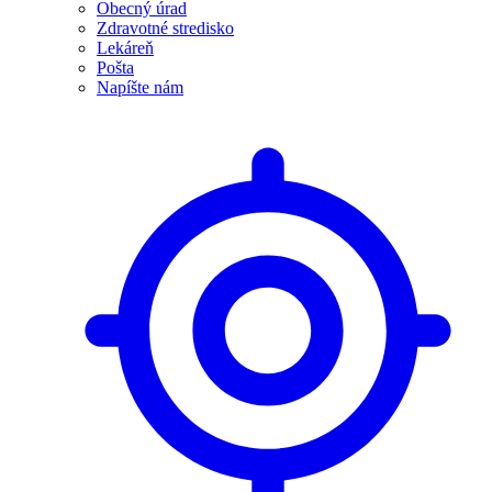
Obecný úrad
Zdravotné stredisko
Lekáreň
Pošta
Napíšte nám