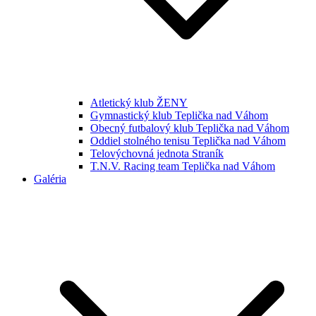
Atletický klub ŽENY
Gymnastický klub Teplička nad Váhom
Obecný futbalový klub Teplička nad Váhom
Oddiel stolného tenisu Teplička nad Váhom
Telovýchovná jednota Straník
T.N.V. Racing team Teplička nad Váhom
Galéria