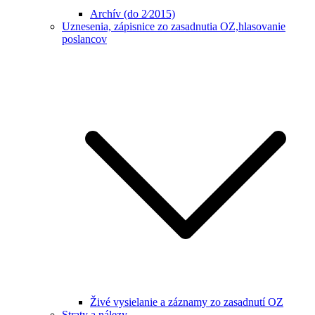
Archív (do 2⁄2015)
Uznesenia, zápisnice zo zasadnutia OZ,hlasovanie
poslancov
Živé vysielanie a záznamy zo zasadnutí OZ
Straty a nálezy