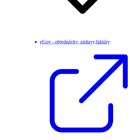
eGov - objednávky, zmluvy,faktúry