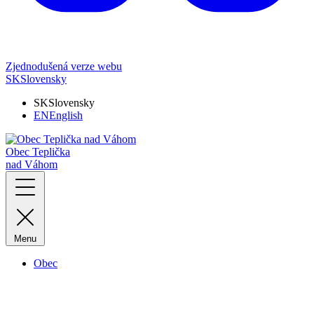
Zjednodušená verze webu
SK
Slovensky
SK
Slovensky
EN
English
Obec Teplička
nad Váhom
Menu
Obec