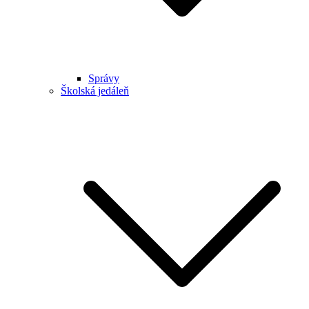
Správy
Školská jedáleň