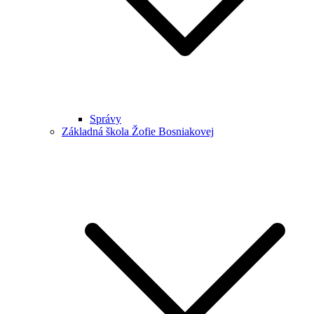
Správy
Základná škola Žofie Bosniakovej