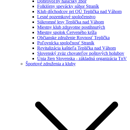
Dobrovoľný hasičský zbor
Folklórny spevácky súbor Straník
Klub dôchodcov pri OÚ Teplička nad Váhom
Lesné pozemkové spoločenstvo
Súkromné lesy Teplička nad Váhom
Miestny klub zdravotne postihnutých
Miestny spolok Červeného kríža
Občianske združenie Rovnosť Teplička
Poľovnícka spoločnosť Straník
Revitalizácia kaštieľa Teplička nad Váhom
Slovenský zväz chovateľov poštových holubov
Únia žien Slovenska - základná organizácia TnV
Športové združenia a kluby