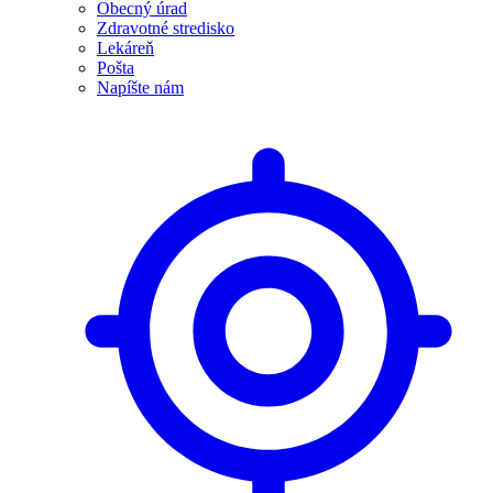
Obecný úrad
Zdravotné stredisko
Lekáreň
Pošta
Napíšte nám