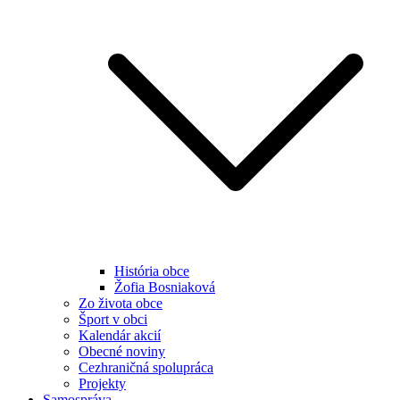
História obce
Žofia Bosniaková
Zo života obce
Šport v obci
Kalendár akcií
Obecné noviny
Cezhraničná spolupráca
Projekty
Samospráva