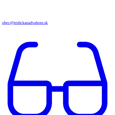
obec@teplickanadvahom.sk