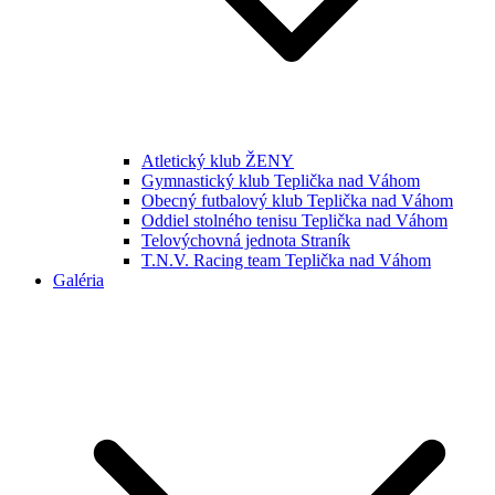
Atletický klub ŽENY
Gymnastický klub Teplička nad Váhom
Obecný futbalový klub Teplička nad Váhom
Oddiel stolného tenisu Teplička nad Váhom
Telovýchovná jednota Straník
T.N.V. Racing team Teplička nad Váhom
Galéria