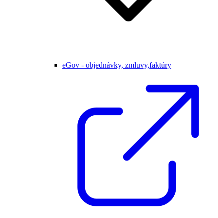
eGov - objednávky, zmluvy,faktúry