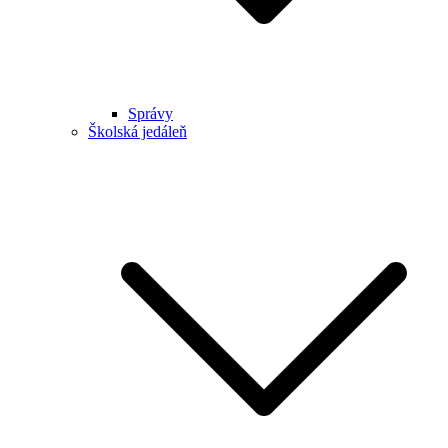
Správy
Školská jedáleň