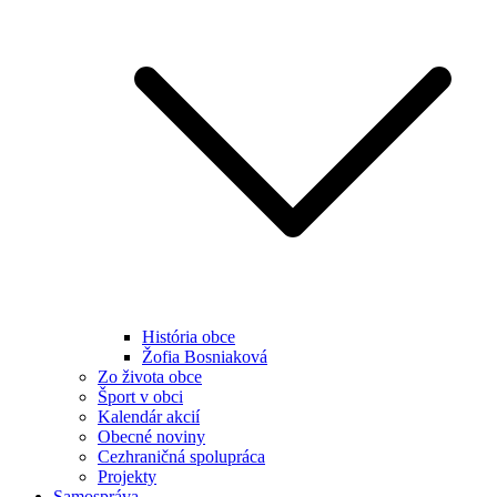
História obce
Žofia Bosniaková
Zo života obce
Šport v obci
Kalendár akcií
Obecné noviny
Cezhraničná spolupráca
Projekty
Samospráva