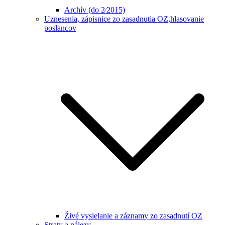
Archív (do 2⁄2015)
Uznesenia, zápisnice zo zasadnutia OZ,hlasovanie
poslancov
Živé vysielanie a záznamy zo zasadnutí OZ
Straty a nálezy