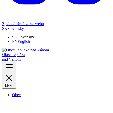
Zjednodušená verze webu
SK
Slovensky
SK
Slovensky
EN
English
Obec Teplička
nad Váhom
Menu
Obec