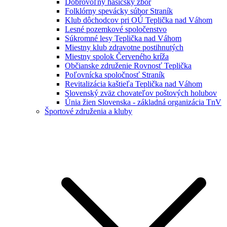
Dobrovoľný hasičský zbor
Folklórny spevácky súbor Straník
Klub dôchodcov pri OÚ Teplička nad Váhom
Lesné pozemkové spoločenstvo
Súkromné lesy Teplička nad Váhom
Miestny klub zdravotne postihnutých
Miestny spolok Červeného kríža
Občianske združenie Rovnosť Teplička
Poľovnícka spoločnosť Straník
Revitalizácia kaštieľa Teplička nad Váhom
Slovenský zväz chovateľov poštových holubov
Únia žien Slovenska - základná organizácia TnV
Športové združenia a kluby