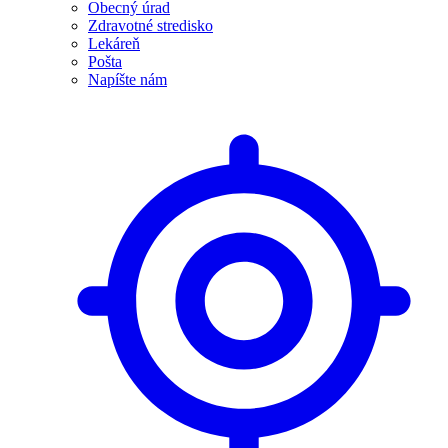
Obecný úrad
Zdravotné stredisko
Lekáreň
Pošta
Napíšte nám