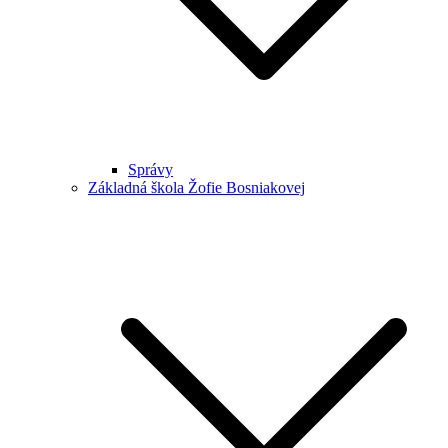
Správy
Základná škola Žofie Bosniakovej