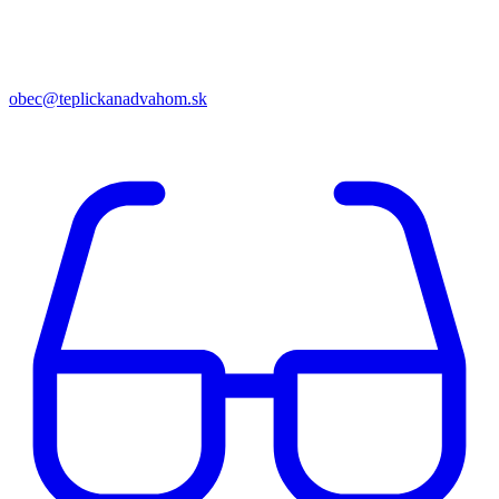
obec@teplickanadvahom.sk