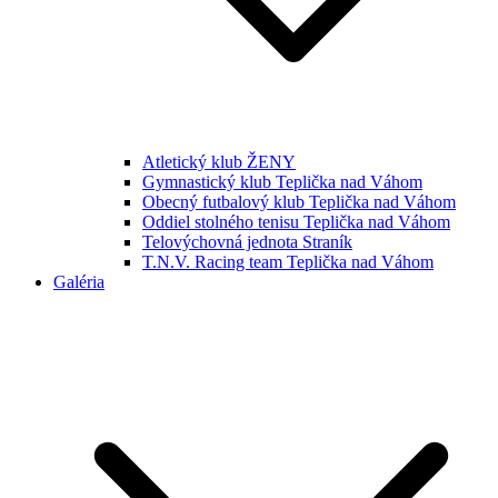
Atletický klub ŽENY
Gymnastický klub Teplička nad Váhom
Obecný futbalový klub Teplička nad Váhom
Oddiel stolného tenisu Teplička nad Váhom
Telovýchovná jednota Straník
T.N.V. Racing team Teplička nad Váhom
Galéria