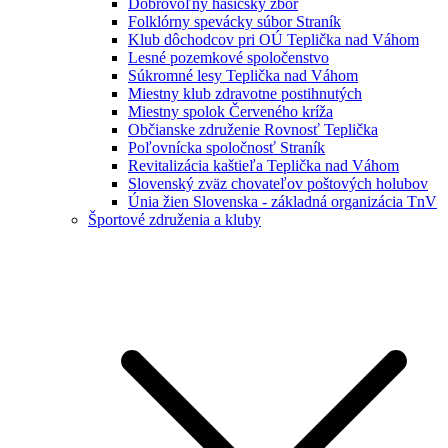
Dobrovoľný hasičský zbor
Folklórny spevácky súbor Straník
Klub dôchodcov pri OÚ Teplička nad Váhom
Lesné pozemkové spoločenstvo
Súkromné lesy Teplička nad Váhom
Miestny klub zdravotne postihnutých
Miestny spolok Červeného kríža
Občianske združenie Rovnosť Teplička
Poľovnícka spoločnosť Straník
Revitalizácia kaštieľa Teplička nad Váhom
Slovenský zväz chovateľov poštových holubov
Únia žien Slovenska - základná organizácia TnV
Športové združenia a kluby