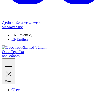
Zjednodušená verze webu
SK
Slovensky
SK
Slovensky
EN
English
Obec Teplička
nad Váhom
Menu
Obec