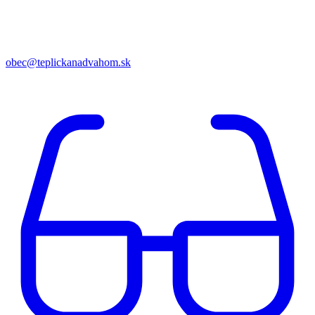
obec@teplickanadvahom.sk