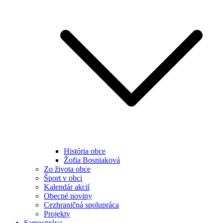
História obce
Žofia Bosniaková
Zo života obce
Šport v obci
Kalendár akcií
Obecné noviny
Cezhraničná spolupráca
Projekty
Samospráva