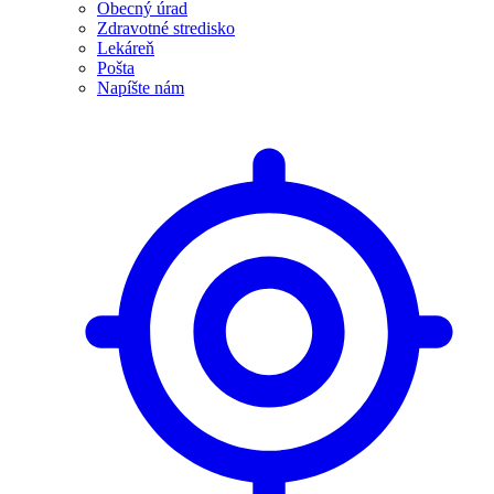
Obecný úrad
Zdravotné stredisko
Lekáreň
Pošta
Napíšte nám