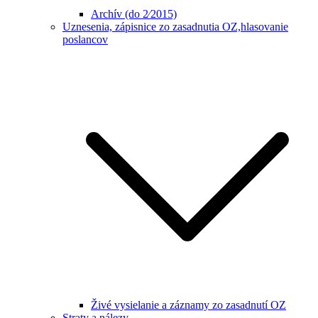
Archív (do 2⁄2015)
Uznesenia, zápisnice zo zasadnutia OZ,hlasovanie
poslancov
Živé vysielanie a záznamy zo zasadnutí OZ
Straty a nálezy