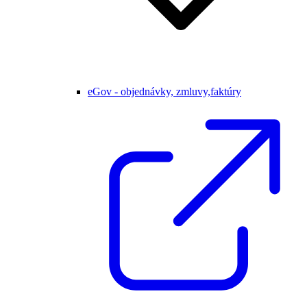
eGov - objednávky, zmluvy,faktúry