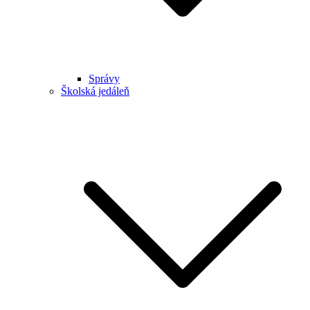
Správy
Školská jedáleň