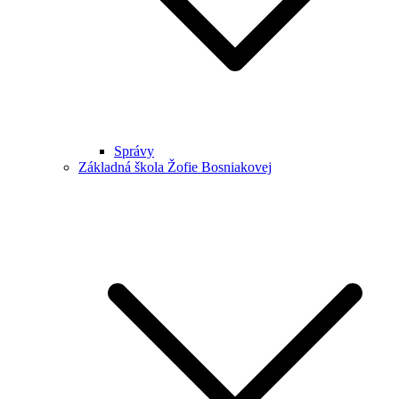
Správy
Základná škola Žofie Bosniakovej