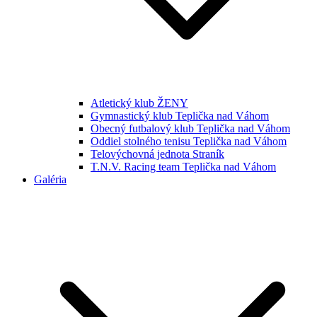
Atletický klub ŽENY
Gymnastický klub Teplička nad Váhom
Obecný futbalový klub Teplička nad Váhom
Oddiel stolného tenisu Teplička nad Váhom
Telovýchovná jednota Straník
T.N.V. Racing team Teplička nad Váhom
Galéria