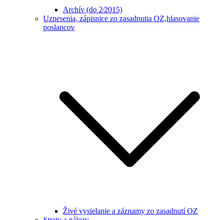
Archív (do 2⁄2015)
Uznesenia, zápisnice zo zasadnutia OZ,hlasovanie
poslancov
Živé vysielanie a záznamy zo zasadnutí OZ
Straty a nálezy