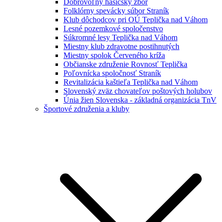
Dobrovoľný hasičský zbor
Folklórny spevácky súbor Straník
Klub dôchodcov pri OÚ Teplička nad Váhom
Lesné pozemkové spoločenstvo
Súkromné lesy Teplička nad Váhom
Miestny klub zdravotne postihnutých
Miestny spolok Červeného kríža
Občianske združenie Rovnosť Teplička
Poľovnícka spoločnosť Straník
Revitalizácia kaštieľa Teplička nad Váhom
Slovenský zväz chovateľov poštových holubov
Únia žien Slovenska - základná organizácia TnV
Športové združenia a kluby