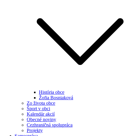
História obce
Žofia Bosniaková
Zo života obce
Šport v obci
Kalendár akcií
Obecné noviny
Cezhraničná spolupráca
Projekty
Samospráva