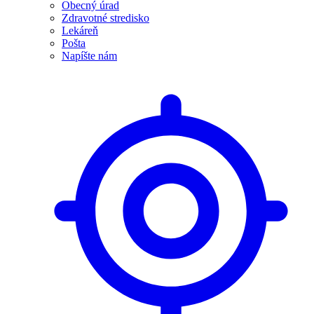
Obecný úrad
Zdravotné stredisko
Lekáreň
Pošta
Napíšte nám