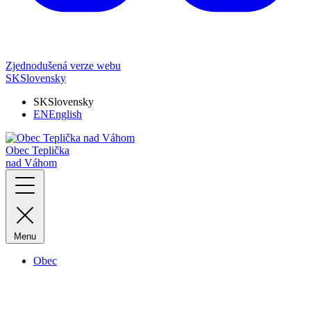
Zjednodušená verze webu
SK
Slovensky
SK
Slovensky
EN
English
Obec Teplička
nad Váhom
Menu
Obec