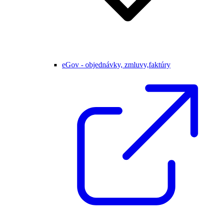
eGov - objednávky, zmluvy,faktúry