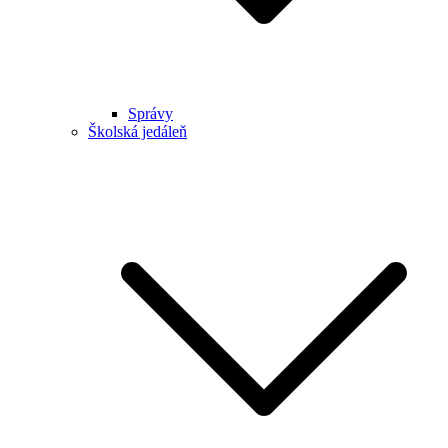
Správy
Školská jedáleň