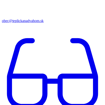
obec@teplickanadvahom.sk