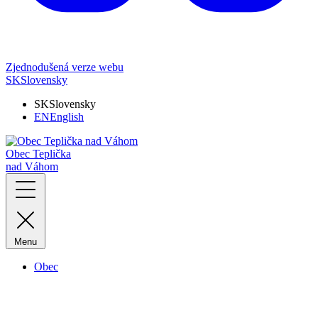
Zjednodušená verze webu
SK
Slovensky
SK
Slovensky
EN
English
Obec Teplička
nad Váhom
Menu
Obec