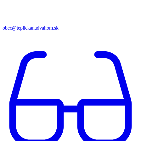
obec@teplickanadvahom.sk