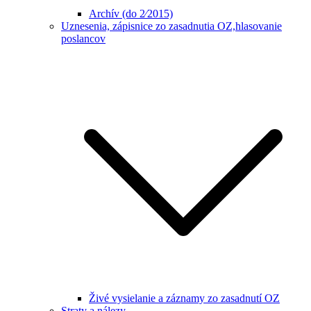
Archív (do 2⁄2015)
Uznesenia, zápisnice zo zasadnutia OZ,hlasovanie
poslancov
Živé vysielanie a záznamy zo zasadnutí OZ
Straty a nálezy