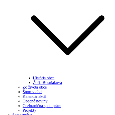
História obce
Žofia Bosniaková
Zo života obce
Šport v obci
Kalendár akcií
Obecné noviny
Cezhraničná spolupráca
Projekty
Samospráva