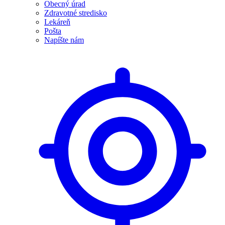
Obecný úrad
Zdravotné stredisko
Lekáreň
Pošta
Napíšte nám