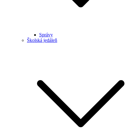
Správy
Školská jedáleň