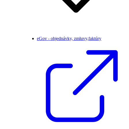
eGov - objednávky, zmluvy,faktúry