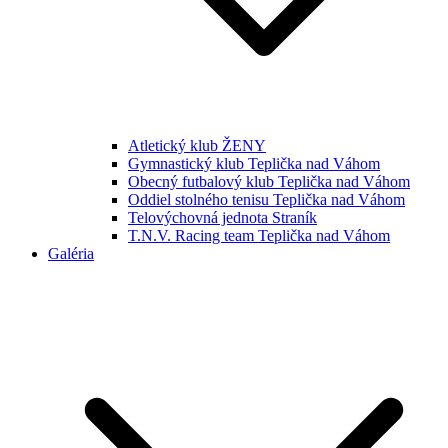
Atletický klub ŽENY
Gymnastický klub Teplička nad Váhom
Obecný futbalový klub Teplička nad Váhom
Oddiel stolného tenisu Teplička nad Váhom
Telovýchovná jednota Straník
T.N.V. Racing team Teplička nad Váhom
Galéria