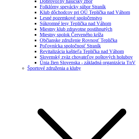
Dobrovoľný hasičský zbor
Folklórny spevácky súbor Straník
Klub dôchodcov pri OÚ Teplička nad Váhom
Lesné pozemkové spoločenstvo
Súkromné lesy Teplička nad Váhom
Miestny klub zdravotne postihnutých
Miestny spolok Červeného kríža
Občianske združenie Rovnosť Teplička
Poľovnícka spoločnosť Straník
Revitalizácia kaštieľa Teplička nad Váhom
Slovenský zväz chovateľov poštových holubov
Únia žien Slovenska - základná organizácia TnV
Športové združenia a kluby