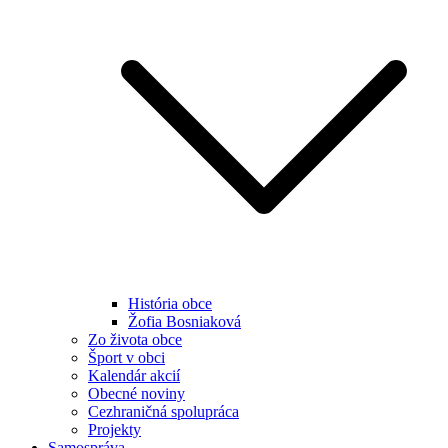
História obce
Žofia Bosniaková
Zo života obce
Šport v obci
Kalendár akcií
Obecné noviny
Cezhraničná spolupráca
Projekty
Samospráva