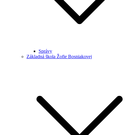
Správy
Základná škola Žofie Bosniakovej