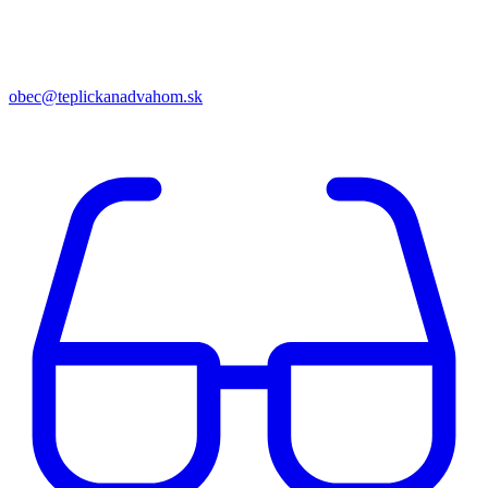
obec@teplickanadvahom.sk