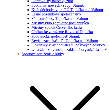
Dobrovoľný hasičský zbor
Folklórny spevácky súbor Straník
Klub dôchodcov pri OÚ Teplička nad Váhom
Lesné pozemkové spoločenstvo
Súkromné lesy Teplička nad Váhom
Miestny klub zdravotne postihnutých
Miestny spolok Červeného kríža
Občianske združenie Rovnosť Teplička
Poľovnícka spoločnosť Straník
Revitalizácia kaštieľa Teplička nad Váhom
Slovenský zväz chovateľov poštových holubov
Únia žien Slovenska - základná organizácia TnV
Športové združenia a kluby