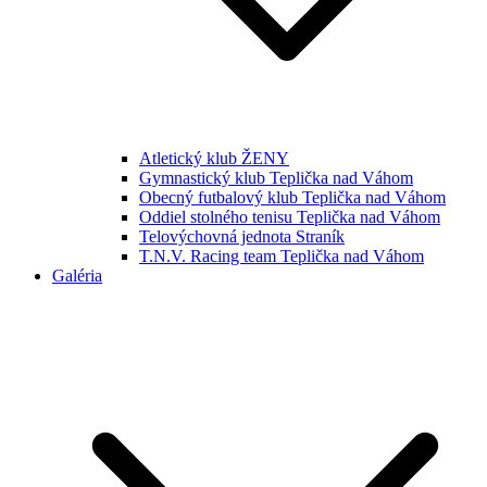
Atletický klub ŽENY
Gymnastický klub Teplička nad Váhom
Obecný futbalový klub Teplička nad Váhom
Oddiel stolného tenisu Teplička nad Váhom
Telovýchovná jednota Straník
T.N.V. Racing team Teplička nad Váhom
Galéria