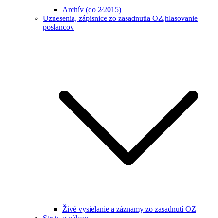
Archív (do 2⁄2015)
Uznesenia, zápisnice zo zasadnutia OZ,hlasovanie
poslancov
Živé vysielanie a záznamy zo zasadnutí OZ
Straty a nálezy