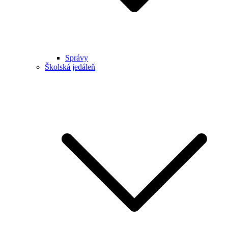
Správy
Školská jedáleň