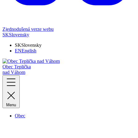
Zjednodušená verze webu
SK
Slovensky
SK
Slovensky
EN
English
Obec Teplička
nad Váhom
Menu
Obec