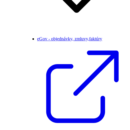
eGov - objednávky, zmluvy,faktúry