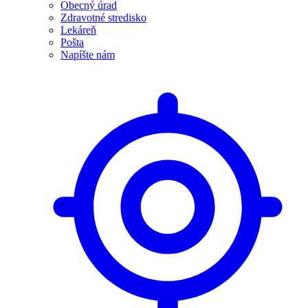
Obecný úrad
Zdravotné stredisko
Lekáreň
Pošta
Napíšte nám