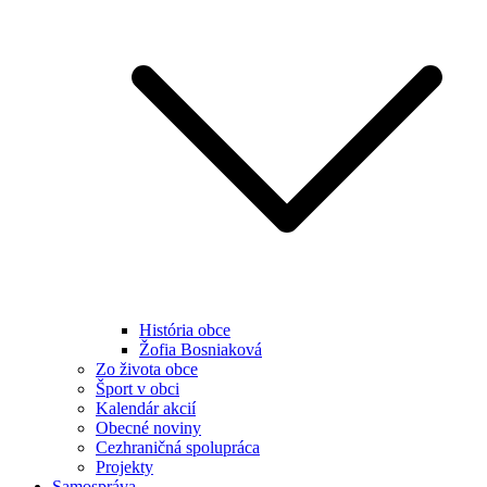
História obce
Žofia Bosniaková
Zo života obce
Šport v obci
Kalendár akcií
Obecné noviny
Cezhraničná spolupráca
Projekty
Samospráva