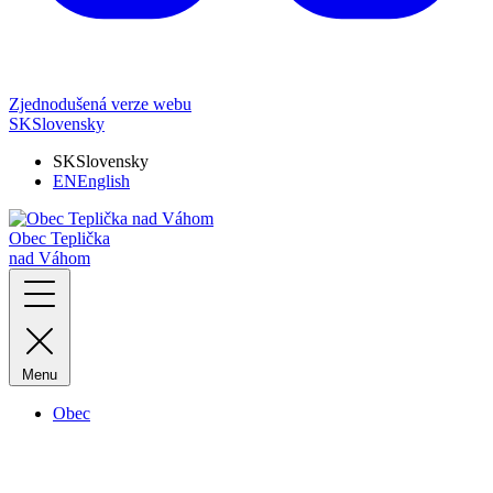
Zjednodušená verze webu
SK
Slovensky
SK
Slovensky
EN
English
Obec Teplička
nad Váhom
Menu
Obec