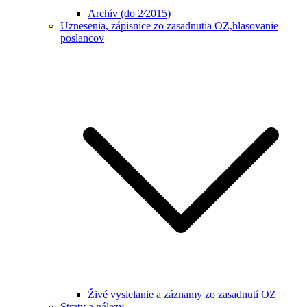
Archív (do 2⁄2015)
Uznesenia, zápisnice zo zasadnutia OZ,hlasovanie
poslancov
Živé vysielanie a záznamy zo zasadnutí OZ
Straty a nálezy