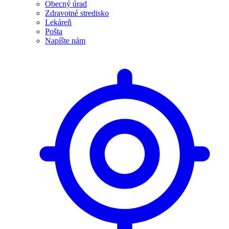
Obecný úrad
Zdravotné stredisko
Lekáreň
Pošta
Napíšte nám