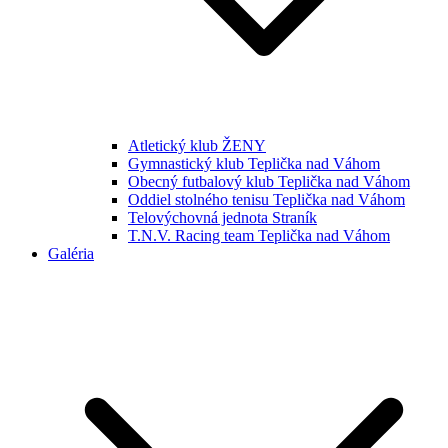
Atletický klub ŽENY
Gymnastický klub Teplička nad Váhom
Obecný futbalový klub Teplička nad Váhom
Oddiel stolného tenisu Teplička nad Váhom
Telovýchovná jednota Straník
T.N.V. Racing team Teplička nad Váhom
Galéria