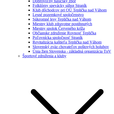
Dobrovoľný hasičský zbor
Folklórny spevácky súbor Straník
Klub dôchodcov pri OÚ Teplička nad Váhom
Lesné pozemkové spoločenstvo
Súkromné lesy Teplička nad Váhom
Miestny klub zdravotne postihnutých
Miestny spolok Červeného kríža
Občianske združenie Rovnosť Teplička
Poľovnícka spoločnosť Straník
Revitalizácia kaštieľa Teplička nad Váhom
Slovenský zväz chovateľov poštových holubov
Únia žien Slovenska - základná organizácia TnV
Športové združenia a kluby