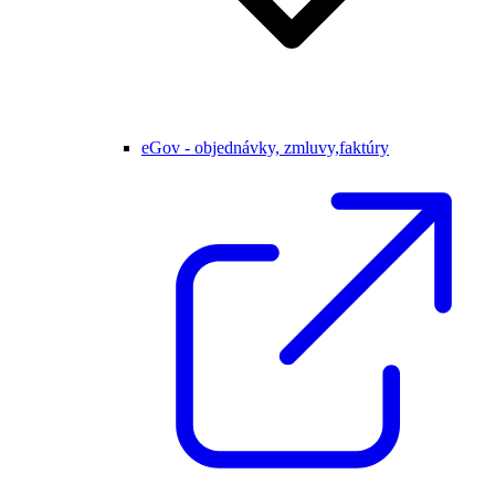
eGov - objednávky, zmluvy,faktúry