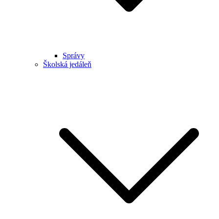
Správy
Školská jedáleň