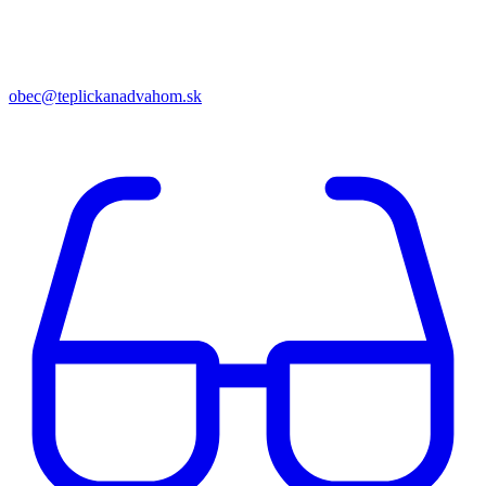
obec@teplickanadvahom.sk