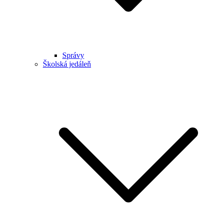
Správy
Školská jedáleň