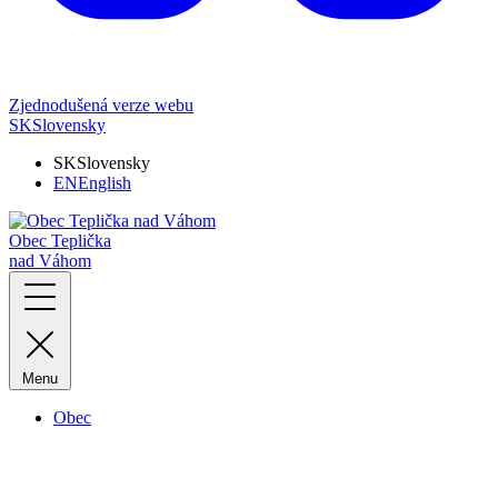
Zjednodušená verze webu
SK
Slovensky
SK
Slovensky
EN
English
Obec Teplička
nad Váhom
Menu
Obec