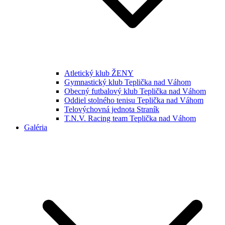
Atletický klub ŽENY
Gymnastický klub Teplička nad Váhom
Obecný futbalový klub Teplička nad Váhom
Oddiel stolného tenisu Teplička nad Váhom
Telovýchovná jednota Straník
T.N.V. Racing team Teplička nad Váhom
Galéria