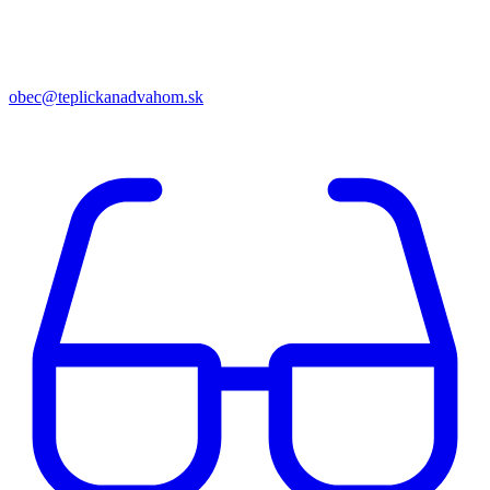
obec@teplickanadvahom.sk