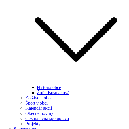
História obce
Žofia Bosniaková
Zo života obce
Šport v obci
Kalendár akcií
Obecné noviny
Cezhraničná spolupráca
Projekty
Samospráva