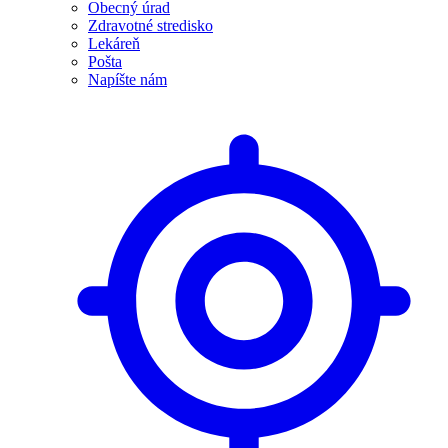
Obecný úrad
Zdravotné stredisko
Lekáreň
Pošta
Napíšte nám