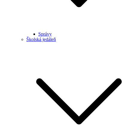
Správy
Školská jedáleň