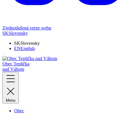
Zjednodušená verze webu
SK
Slovensky
SK
Slovensky
EN
English
Obec Teplička
nad Váhom
Menu
Obec