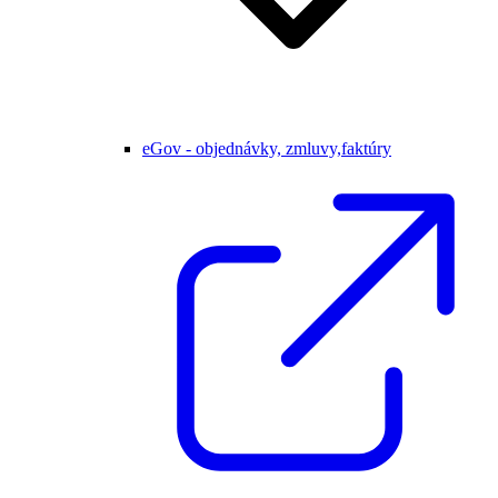
eGov - objednávky, zmluvy,faktúry