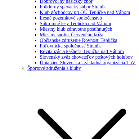
Dobrovoľný hasičský zbor
Folklórny spevácky súbor Straník
Klub dôchodcov pri OÚ Teplička nad Váhom
Lesné pozemkové spoločenstvo
Súkromné lesy Teplička nad Váhom
Miestny klub zdravotne postihnutých
Miestny spolok Červeného kríža
Občianske združenie Rovnosť Teplička
Poľovnícka spoločnosť Straník
Revitalizácia kaštieľa Teplička nad Váhom
Slovenský zväz chovateľov poštových holubov
Únia žien Slovenska - základná organizácia TnV
Športové združenia a kluby