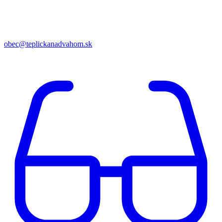
obec@teplickanadvahom.sk