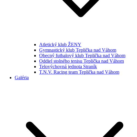
Atletický klub ŽENY
Gymnastický klub Teplička nad Váhom
Obecný futbalový klub Teplička nad Váhom
Oddiel stolného tenisu Teplička nad Váhom
Telovýchovná jednota Straník
T.N.V. Racing team Teplička nad Váhom
Galéria