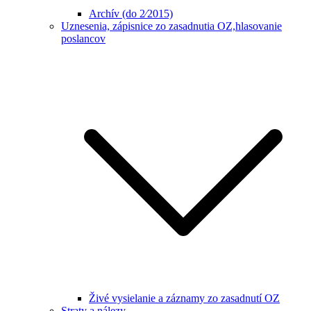
Archív (do 2⁄2015)
Uznesenia, zápisnice zo zasadnutia OZ,hlasovanie
poslancov
Živé vysielanie a záznamy zo zasadnutí OZ
Straty a nálezy