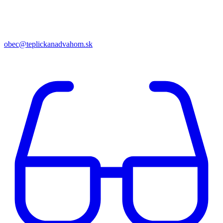
obec@teplickanadvahom.sk