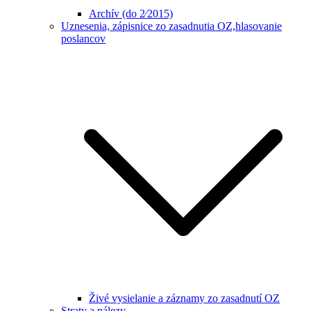
Archív (do 2⁄2015)
Uznesenia, zápisnice zo zasadnutia OZ,hlasovanie
poslancov
Živé vysielanie a záznamy zo zasadnutí OZ
Straty a nálezy