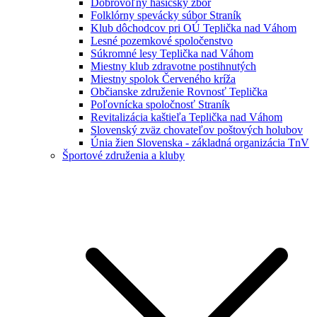
Dobrovoľný hasičský zbor
Folklórny spevácky súbor Straník
Klub dôchodcov pri OÚ Teplička nad Váhom
Lesné pozemkové spoločenstvo
Súkromné lesy Teplička nad Váhom
Miestny klub zdravotne postihnutých
Miestny spolok Červeného kríža
Občianske združenie Rovnosť Teplička
Poľovnícka spoločnosť Straník
Revitalizácia kaštieľa Teplička nad Váhom
Slovenský zväz chovateľov poštových holubov
Únia žien Slovenska - základná organizácia TnV
Športové združenia a kluby