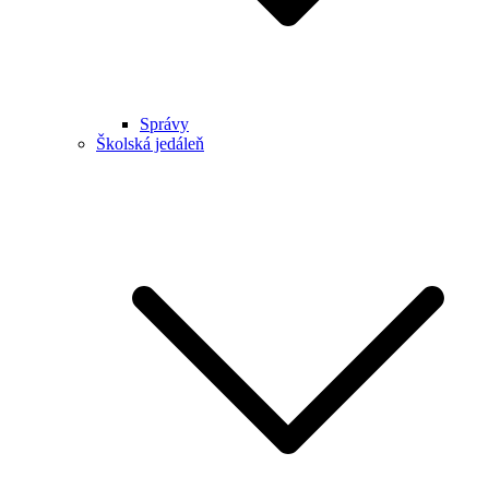
Správy
Školská jedáleň