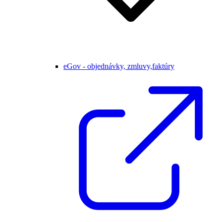
eGov - objednávky, zmluvy,faktúry