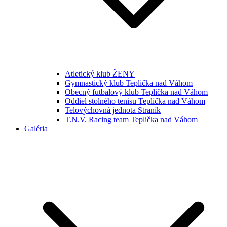
Atletický klub ŽENY
Gymnastický klub Teplička nad Váhom
Obecný futbalový klub Teplička nad Váhom
Oddiel stolného tenisu Teplička nad Váhom
Telovýchovná jednota Straník
T.N.V. Racing team Teplička nad Váhom
Galéria