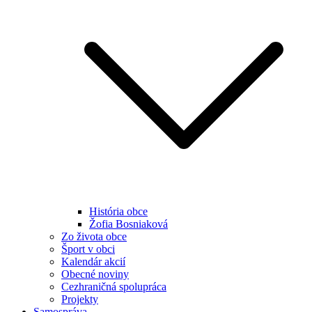
História obce
Žofia Bosniaková
Zo života obce
Šport v obci
Kalendár akcií
Obecné noviny
Cezhraničná spolupráca
Projekty
Samospráva