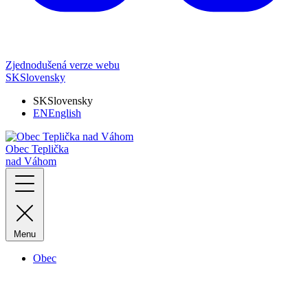
Zjednodušená verze webu
SK
Slovensky
SK
Slovensky
EN
English
Obec Teplička
nad Váhom
Menu
Obec