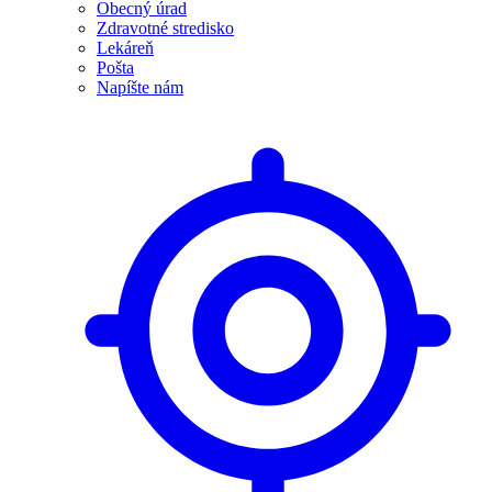
Obecný úrad
Zdravotné stredisko
Lekáreň
Pošta
Napíšte nám