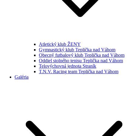
Atletický klub ŽENY
Gymnastický klub Teplička nad Váhom
Obecný futbalový klub Teplička nad Váhom
Oddiel stolného tenisu Teplička nad Váhom
Telovýchovná jednota Straník
T.N.V. Racing team Teplička nad Váhom
Galéria