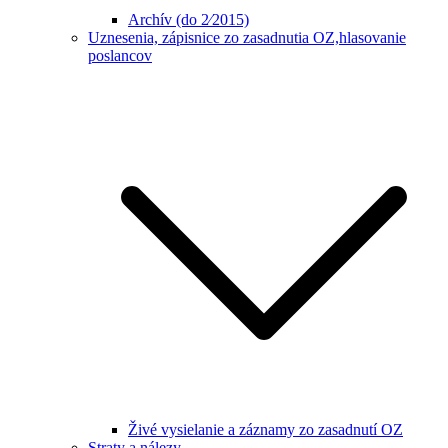
Archív (do 2⁄2015)
Uznesenia, zápisnice zo zasadnutia OZ,hlasovanie
poslancov
Živé vysielanie a záznamy zo zasadnutí OZ
Straty a nálezy