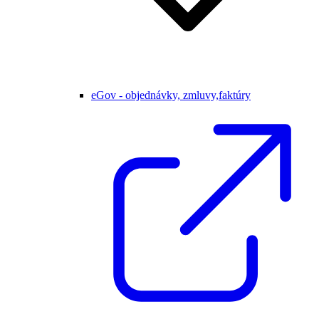
eGov - objednávky, zmluvy,faktúry