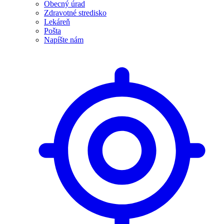
Obecný úrad
Zdravotné stredisko
Lekáreň
Pošta
Napíšte nám