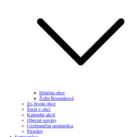
História obce
Žofia Bosniaková
Zo života obce
Šport v obci
Kalendár akcií
Obecné noviny
Cezhraničná spolupráca
Projekty
Samospráva