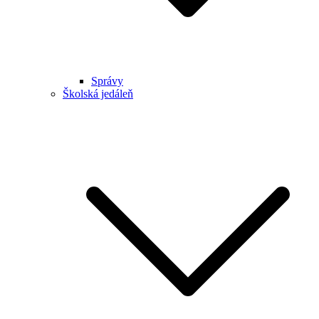
Správy
Školská jedáleň