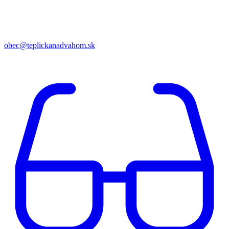
obec@teplickanadvahom.sk