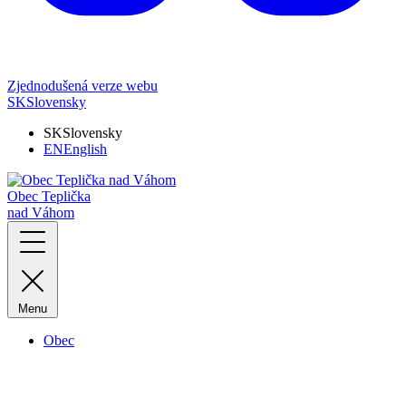
Zjednodušená verze webu
SK
Slovensky
SK
Slovensky
EN
English
Obec Teplička
nad Váhom
Menu
Obec