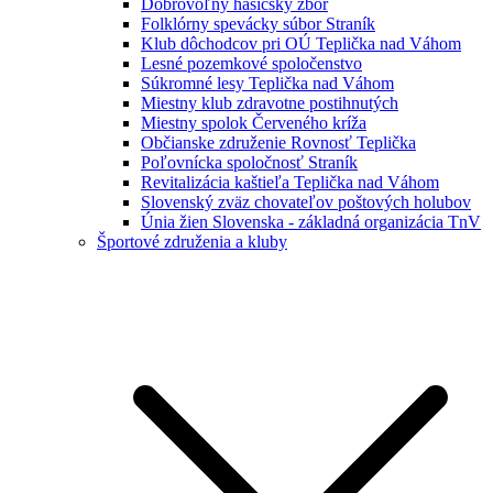
Dobrovoľný hasičský zbor
Folklórny spevácky súbor Straník
Klub dôchodcov pri OÚ Teplička nad Váhom
Lesné pozemkové spoločenstvo
Súkromné lesy Teplička nad Váhom
Miestny klub zdravotne postihnutých
Miestny spolok Červeného kríža
Občianske združenie Rovnosť Teplička
Poľovnícka spoločnosť Straník
Revitalizácia kaštieľa Teplička nad Váhom
Slovenský zväz chovateľov poštových holubov
Únia žien Slovenska - základná organizácia TnV
Športové združenia a kluby