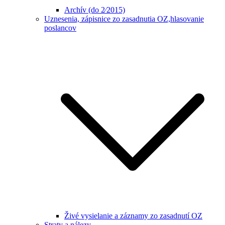
Archív (do 2⁄2015)
Uznesenia, zápisnice zo zasadnutia OZ,hlasovanie
poslancov
Živé vysielanie a záznamy zo zasadnutí OZ
Straty a nálezy