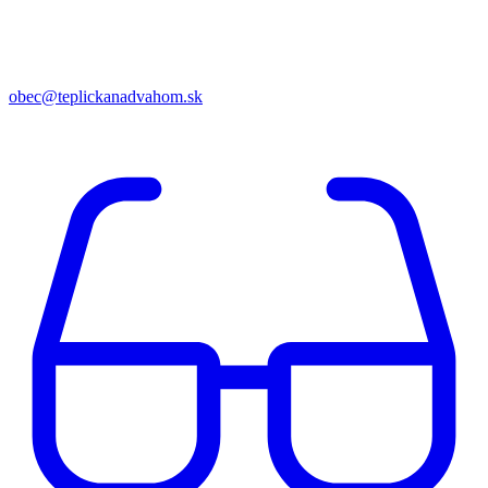
obec@teplickanadvahom.sk