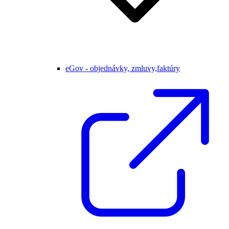
eGov - objednávky, zmluvy,faktúry