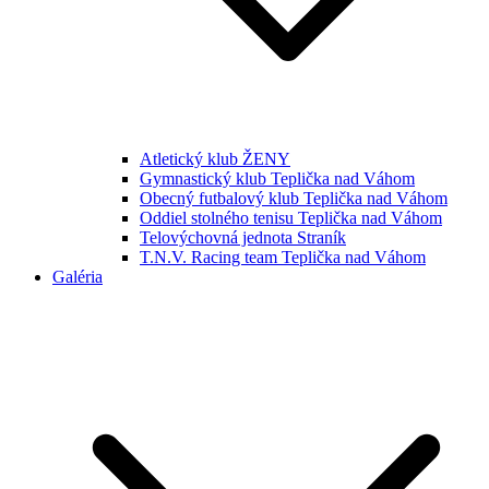
Atletický klub ŽENY
Gymnastický klub Teplička nad Váhom
Obecný futbalový klub Teplička nad Váhom
Oddiel stolného tenisu Teplička nad Váhom
Telovýchovná jednota Straník
T.N.V. Racing team Teplička nad Váhom
Galéria