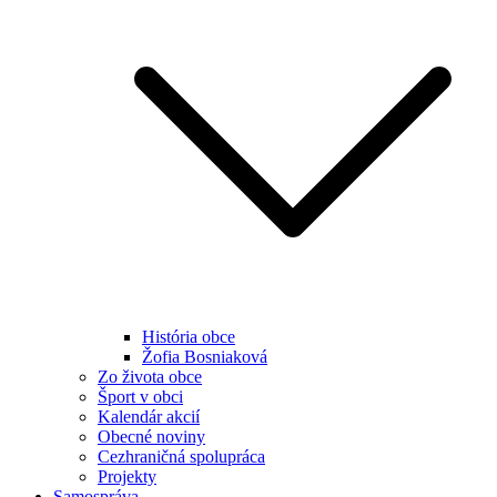
História obce
Žofia Bosniaková
Zo života obce
Šport v obci
Kalendár akcií
Obecné noviny
Cezhraničná spolupráca
Projekty
Samospráva