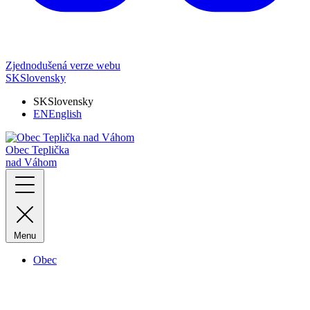
Zjednodušená verze webu
SK
Slovensky
SK
Slovensky
EN
English
Obec Teplička
nad Váhom
Menu
Obec