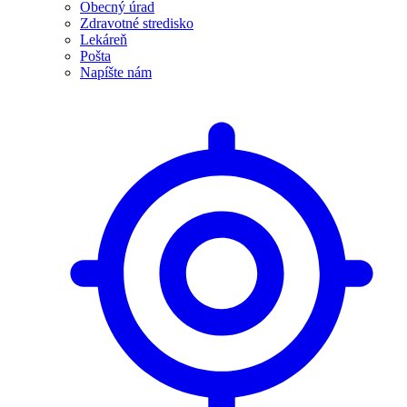
Obecný úrad
Zdravotné stredisko
Lekáreň
Pošta
Napíšte nám