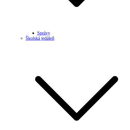
Správy
Školská jedáleň