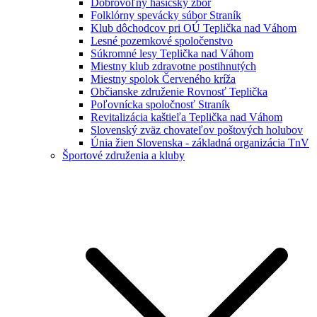
Dobrovoľný hasičský zbor
Folklórny spevácky súbor Straník
Klub dôchodcov pri OÚ Teplička nad Váhom
Lesné pozemkové spoločenstvo
Súkromné lesy Teplička nad Váhom
Miestny klub zdravotne postihnutých
Miestny spolok Červeného kríža
Občianske združenie Rovnosť Teplička
Poľovnícka spoločnosť Straník
Revitalizácia kaštieľa Teplička nad Váhom
Slovenský zväz chovateľov poštových holubov
Únia žien Slovenska - základná organizácia TnV
Športové združenia a kluby