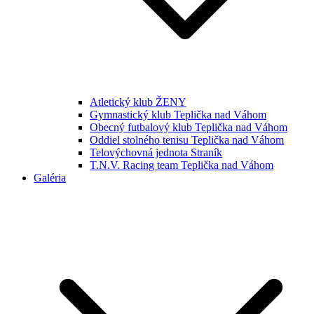
Atletický klub ŽENY
Gymnastický klub Teplička nad Váhom
Obecný futbalový klub Teplička nad Váhom
Oddiel stolného tenisu Teplička nad Váhom
Telovýchovná jednota Straník
T.N.V. Racing team Teplička nad Váhom
Galéria