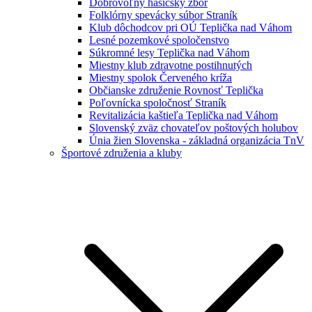
Dobrovoľný hasičský zbor
Folklórny spevácky súbor Straník
Klub dôchodcov pri OÚ Teplička nad Váhom
Lesné pozemkové spoločenstvo
Súkromné lesy Teplička nad Váhom
Miestny klub zdravotne postihnutých
Miestny spolok Červeného kríža
Občianske združenie Rovnosť Teplička
Poľovnícka spoločnosť Straník
Revitalizácia kaštieľa Teplička nad Váhom
Slovenský zväz chovateľov poštových holubov
Únia žien Slovenska - základná organizácia TnV
Športové združenia a kluby