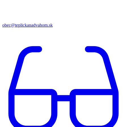
obec@teplickanadvahom.sk