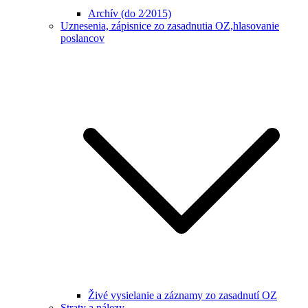
Archív (do 2⁄2015)
Uznesenia, zápisnice zo zasadnutia OZ,hlasovanie
poslancov
Živé vysielanie a záznamy zo zasadnutí OZ
Straty a nálezy