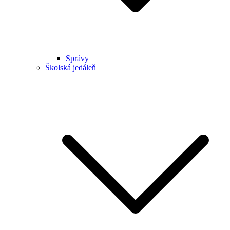
Správy
Školská jedáleň