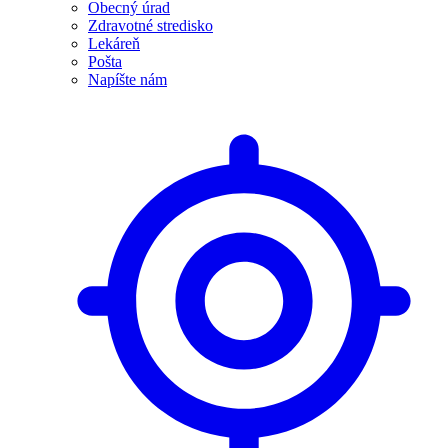
Obecný úrad
Zdravotné stredisko
Lekáreň
Pošta
Napíšte nám