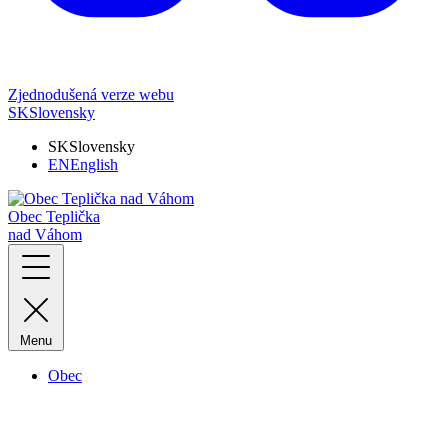
Zjednodušená verze webu
SK
Slovensky
SK
Slovensky
EN
English
Obec Teplička
nad Váhom
Menu
Obec