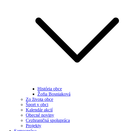
História obce
Žofia Bosniaková
Zo života obce
Šport v obci
Kalendár akcií
Obecné noviny
Cezhraničná spolupráca
Projekty
Samospráva