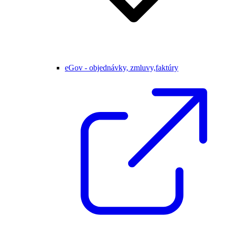
eGov - objednávky, zmluvy,faktúry