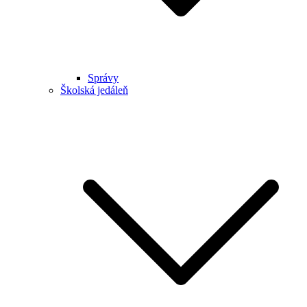
Správy
Školská jedáleň