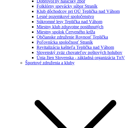
Dobrovoľný hasičský zbor
Folklórny spevácky súbor Straník
Klub dôchodcov pri OÚ Teplička nad Váhom
Lesné pozemkové spoločenstvo
Súkromné lesy Teplička nad Váhom
Miestny klub zdravotne postihnutých
Miestny spolok Červeného kríža
Občianske združenie Rovnosť Teplička
Poľovnícka spoločnosť Straník
Revitalizácia kaštieľa Teplička nad Váhom
Slovenský zväz chovateľov poštových holubov
Únia žien Slovenska - základná organizácia TnV
Športové združenia a kluby