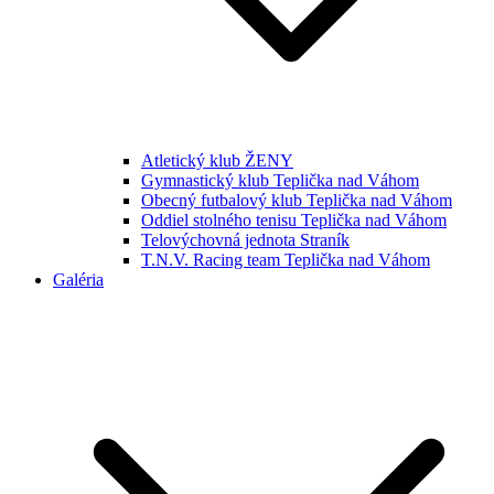
Atletický klub ŽENY
Gymnastický klub Teplička nad Váhom
Obecný futbalový klub Teplička nad Váhom
Oddiel stolného tenisu Teplička nad Váhom
Telovýchovná jednota Straník
T.N.V. Racing team Teplička nad Váhom
Galéria