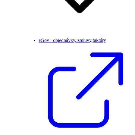
eGov - objednávky, zmluvy,faktúry