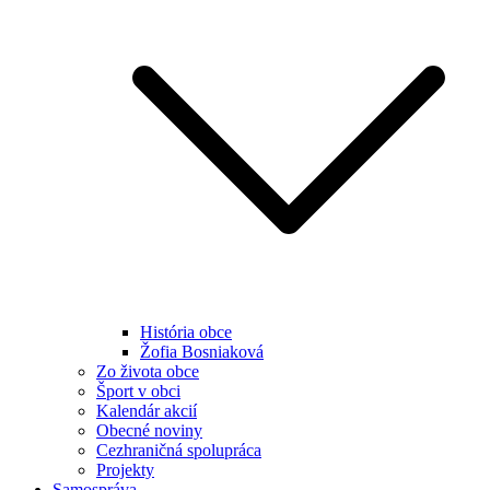
História obce
Žofia Bosniaková
Zo života obce
Šport v obci
Kalendár akcií
Obecné noviny
Cezhraničná spolupráca
Projekty
Samospráva