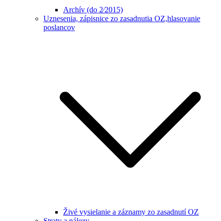
Archív (do 2⁄2015)
Uznesenia, zápisnice zo zasadnutia OZ,hlasovanie
poslancov
Živé vysielanie a záznamy zo zasadnutí OZ
Straty a nálezy