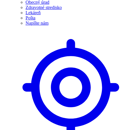
Obecný úrad
Zdravotné stredisko
Lekáreň
Pošta
Napíšte nám