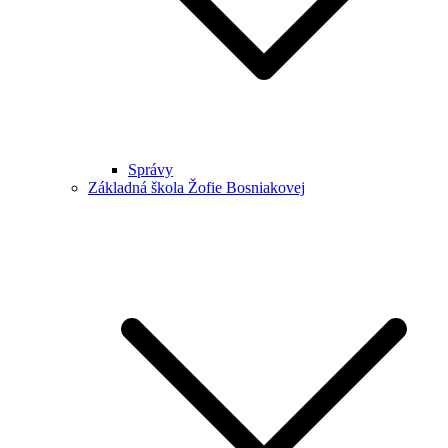
Správy
Základná škola Žofie Bosniakovej