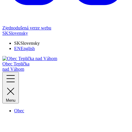
Zjednodušená verze webu
SK
Slovensky
SK
Slovensky
EN
English
Obec Teplička
nad Váhom
Menu
Obec