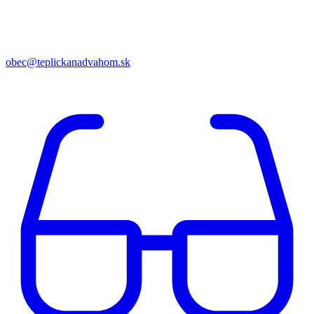
obec@teplickanadvahom.sk