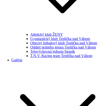
Atletický klub ŽENY
Gymnastický klub Teplička nad Váhom
Obecný futbalový klub Teplička nad Váhom
Oddiel stolného tenisu Teplička nad Váhom
Telovýchovná jednota Straník
T.N.V. Racing team Teplička nad Váhom
Galéria