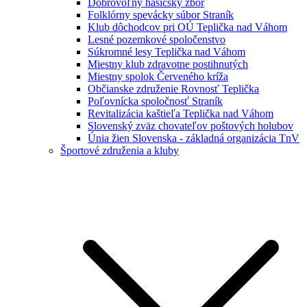
Dobrovoľný hasičský zbor
Folklórny spevácky súbor Straník
Klub dôchodcov pri OÚ Teplička nad Váhom
Lesné pozemkové spoločenstvo
Súkromné lesy Teplička nad Váhom
Miestny klub zdravotne postihnutých
Miestny spolok Červeného kríža
Občianske združenie Rovnosť Teplička
Poľovnícka spoločnosť Straník
Revitalizácia kaštieľa Teplička nad Váhom
Slovenský zväz chovateľov poštových holubov
Únia žien Slovenska - základná organizácia TnV
Športové združenia a kluby