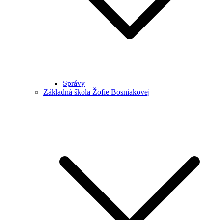
Správy
Základná škola Žofie Bosniakovej