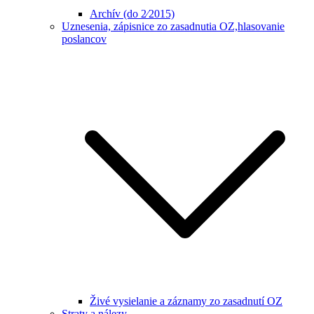
Archív (do 2⁄2015)
Uznesenia, zápisnice zo zasadnutia OZ,hlasovanie
poslancov
Živé vysielanie a záznamy zo zasadnutí OZ
Straty a nálezy