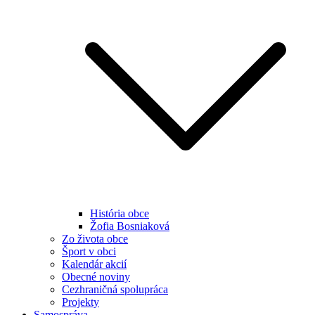
História obce
Žofia Bosniaková
Zo života obce
Šport v obci
Kalendár akcií
Obecné noviny
Cezhraničná spolupráca
Projekty
Samospráva