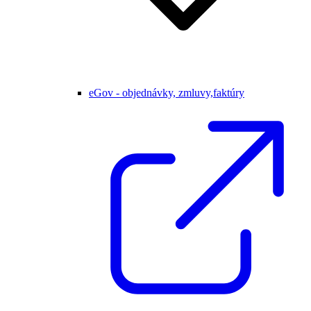
eGov - objednávky, zmluvy,faktúry