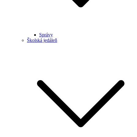
Správy
Školská jedáleň