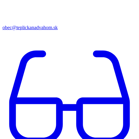
obec@teplickanadvahom.sk