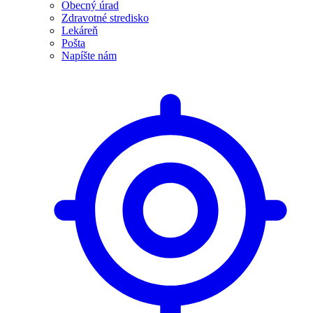
Obecný úrad
Zdravotné stredisko
Lekáreň
Pošta
Napíšte nám